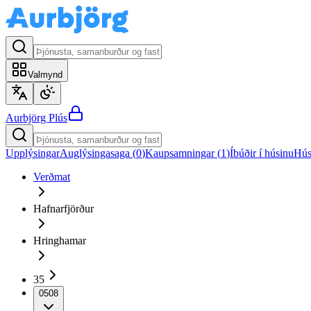
Valmynd
Aurbjörg
Plús
Upplýsingar
Auglýsingasaga (
0
)
Kaupsamningar (
1
)
Íbúðir í húsinu
Hús
Verðmat
Hafnarfjörður
Hringhamar
35
0508