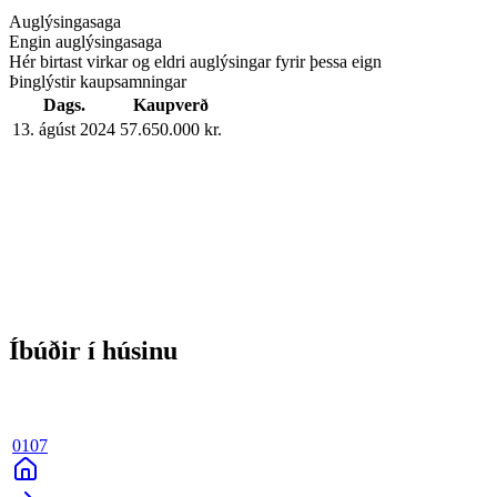
Auglýsingasaga
Engin auglýsingasaga
Hér birtast virkar og eldri auglýsingar fyrir þessa eign
Þinglýstir kaupsamningar
Dags.
Kaupverð
13. ágúst 2024
57.650.000 kr.
Íbúðir í húsinu
0107