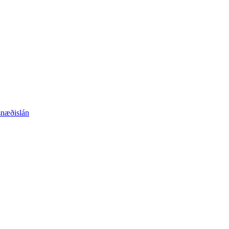
næðislán