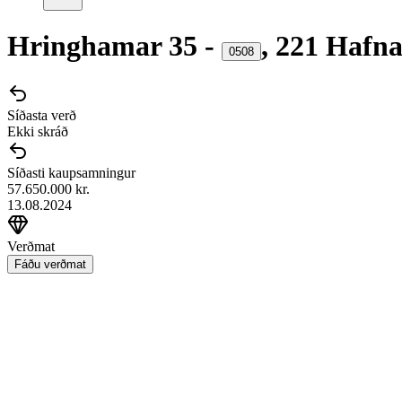
Hringhamar
35
-
,
221
Hafna
0508
Síðasta verð
Ekki skráð
Síðasti kaupsamningur
57.650.000 kr.
13.08.2024
Verðmat
Fáðu verðmat