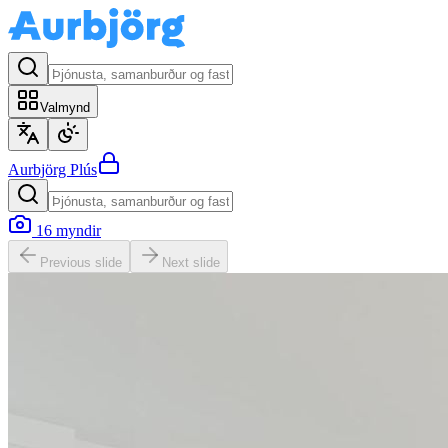
Valmynd
Aurbjörg
Plús
16
myndir
Previous slide
Next slide