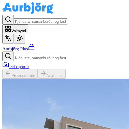
Valmynd
Aurbjörg
Plús
34
myndir
Previous slide
Next slide