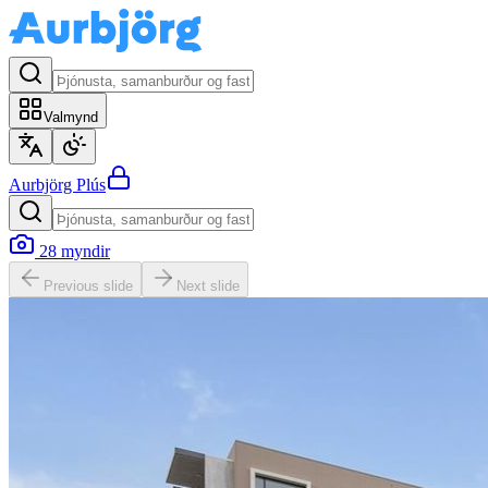
Valmynd
Aurbjörg
Plús
28
myndir
Previous slide
Next slide