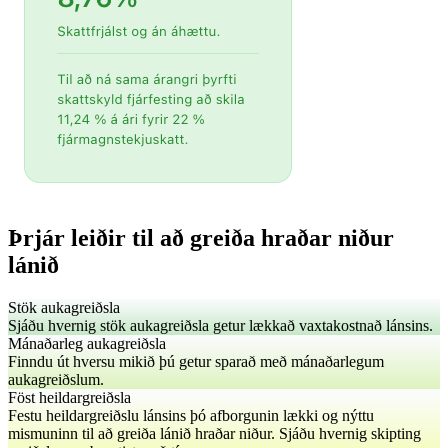
Þrjár leiðir til að greiða hraðar niður
lánið
Stök aukagreiðsla
Sjáðu hvernig stök aukagreiðsla getur lækkað vaxtakostnað lánsins.
Mánaðarleg aukagreiðsla
Finndu út hversu mikið þú getur sparað með mánaðarlegum
aukagreiðslum.
Föst heildargreiðsla
Festu heildargreiðslu lánsins þó afborgunin lækki og nýttu
mismuninn til að greiða lánið hraðar niður. Sjáðu hvernig skipting