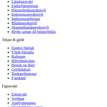
Lánskjaravakt
Endurfjármögnun
Húsnæðislánareiknivél
Innborgunarreiknivél
Innborgunarbestun
Bílalánareiknivél
Skammtímalánareiknivél
Berðu saman öll húsnæðislán
Tekjur & gjöld
Dagleg fjármál
Yfirlit fjármála
Rafmagn
Bifreiðaskoðun
Bensín og dísel
Greiðslukort
Bankareikningar
Fjarskipti
Eignavakt
Eignavakt
Verðmat
Auglýsingasaga