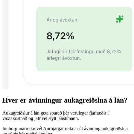
Hver er ávinningur aukagreiðslna á lán?
Aukagreiðslur á lán geta sparað þér verulegar fjárhæðir í
vaxtakostnað og jafnvel stytt lánstímann.
Innborgunarreiknivél Aurbjargar reiknar út ávinning aukagreiðslna
og sýnir þér meðal annars: