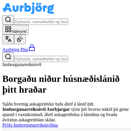
Valmynd
Aurbjörg
Plús
Innborgunarreiknivél
Borgaðu niður húsnæðislánið
þitt
hraðar
Sjáðu hvernig aukagreiðslur hafa áhrif á lánið þitt.
Innborgunarreiknivél Aurbjargar
sýnir þér hversu mikið þú getur
sparað í vaxtakostnað, áhrif aukagreiðslna á lánstíma og hvaða
ávöxtun aukagreiðslan skilar.
Prófa Innborgunarreiknivélina