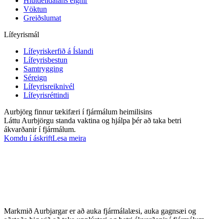
Hlutdeildaláns eignir
Vöktun
Greiðslumat
Lífeyrismál
Lífeyriskerfið á Íslandi
Lífeyrisbestun
Samtrygging
Séreign
Lífeyrisreiknivél
Lífeyrisréttindi
Aurbjörg finnur tækifæri í fjármálum heimilisins
Láttu Aurbjörgu standa vaktina og hjálpa þér að taka betri
ákvarðanir í fjármálum.
Komdu í áskrift
Lesa meira
Markmið Aurbjargar er að auka fjármálalæsi, auka gagnsæi og