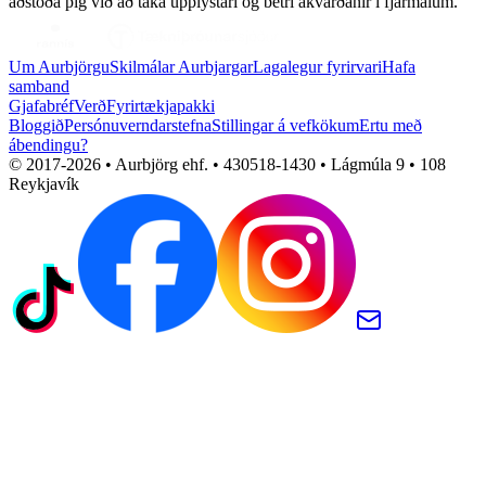
aðstoða þig við að taka upplýstari og betri ákvarðanir í fjármálum.
Um Aurbjörgu
Skilmálar Aurbjargar
Lagalegur fyrirvari
Hafa
samband
Gjafabréf
Verð
Fyrirtækjapakki
Bloggið
Persónuverndarstefna
Stillingar á vefkökum
Ertu með
ábendingu?
© 2017-
2026
• Aurbjörg ehf. • 430518-1430 • Lágmúla 9 • 108
Reykjavík