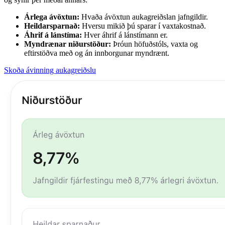
Árlega ávöxtun:
Hvaða ávöxtun aukagreiðslan jafngildir.
Heildarsparnað:
Hversu mikið þú sparar í vaxtakostnað.
Áhrif á lánstíma:
Hver áhrif á lánstímann er.
Myndrænar niðurstöður:
Þróun höfuðstóls, vaxta og
eftirstöðva með og án innborgunar myndrænt.
Skoða ávinning aukagreiðslu