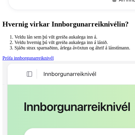
Hvernig virkar Innborgunarreiknivélin?
Veldu lán sem þú vilt greiða aukalega inn á.
Veldu hvernig þú vilt greiða aukalega inn á lánið.
Sjáðu strax sparnaðinn, árlega ávöxtun og áhrif á lánstímann.
Prófa innborgunarreiknivél