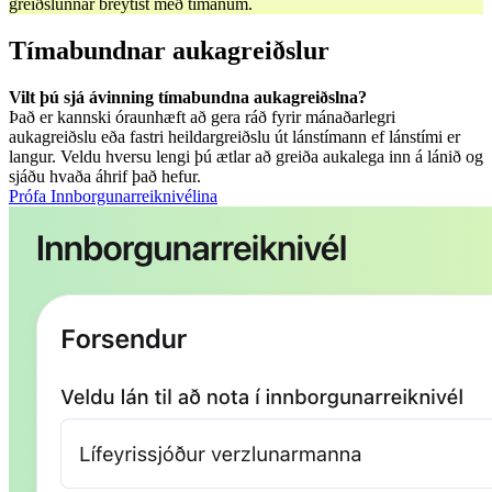
greiðslunnar breytist með tímanum.
Tímabundnar aukagreiðslur
Vilt þú sjá ávinning tímabundna aukagreiðslna?
Það er kannski óraunhæft að gera ráð fyrir mánaðarlegri
aukagreiðslu eða fastri heildargreiðslu út lánstímann ef lánstími er
langur. Veldu hversu lengi þú ætlar að greiða aukalega inn á lánið og
sjáðu hvaða áhrif það hefur.
Prófa Innborgunarreiknivélina