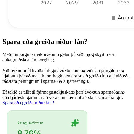
Spara eða greiða niður lán?
Með innborgunarreiknivélinni getur þú séð mjög skýrt hvort
aukagreiðsla á lán borgi sig.
Við reiknum út hvaða árlegu ávöxtun aukagreiðslan jafngildir og
hjálpum þér að meta hvort hagkvæmara sé að greiða inn á lánið eða
ráðstafa peningnum í sparnað eða fjárfestingu.
Ef tekið er tillit til fjármagnstekjuskatts þarf ávöxtun sparnaðarins
eða fjárfestingarinnar að vera enn hærri til að skila sama árangri.
Spara eða greiða niður lán?