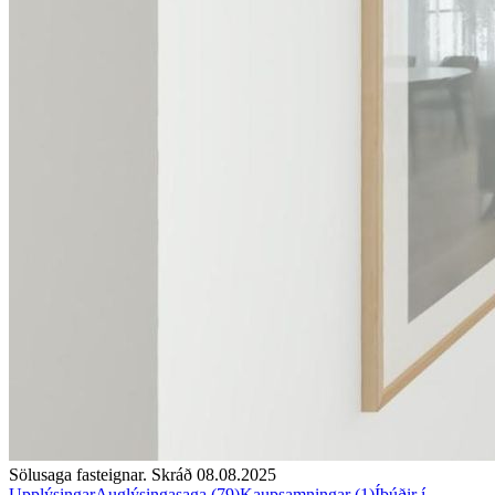
Sölusaga fasteignar. Skráð
08.08.2025
Upplýsingar
Auglýsingasaga (
79
)
Kaupsamningar (
1
)
Íbúðir í