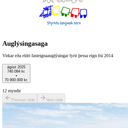
Auglýsingasaga
Virkar eða eldri fasteignaauglýsingar fyrir þessa eign frá 2014
ágúst 2025
740.084 kr.
•
70.900.000 kr.
12
myndir
Previous slide
Next slide