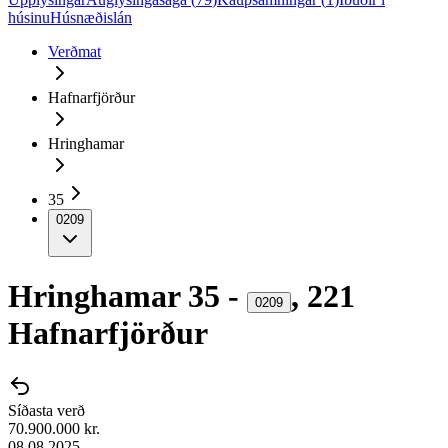
húsinu
Húsnæðislán
Verðmat
Hafnarfjörður
Hringhamar
35
0209
Hringhamar
35
-
,
221
0209
Hafnarfjörður
Síðasta verð
70.900.000 kr.
08.08.2025