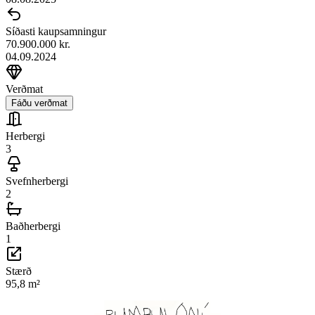
Síðasti kaupsamningur
70.900.000 kr.
04.09.2024
Verðmat
Fáðu verðmat
Herbergi
3
Svefnherbergi
2
Baðherbergi
1
Stærð
95,8
m²