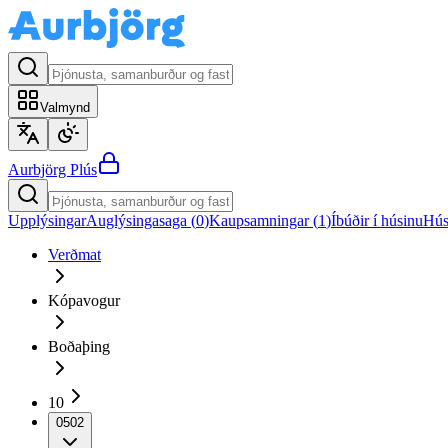
Valmynd
Aurbjörg
Plús
Upplýsingar
Auglýsingasaga (
0
)
Kaupsamningar (
1
)
Íbúðir í húsinu
Hús
Verðmat
Kópavogur
Boðaþing
10
0502