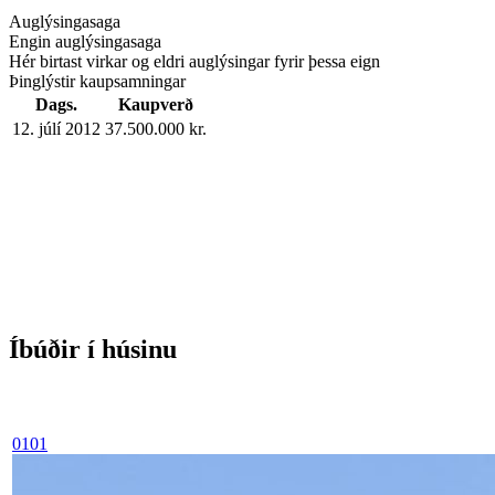
Auglýsingasaga
Engin auglýsingasaga
Hér birtast virkar og eldri auglýsingar fyrir þessa eign
Þinglýstir kaupsamningar
Dags.
Kaupverð
12. júlí 2012
37.500.000 kr.
Íbúðir í húsinu
0101