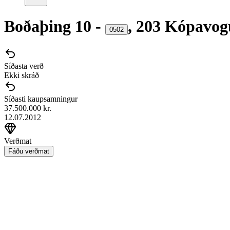
Boðaþing
10
-
,
203
Kópavog
0502
Síðasta verð
Ekki skráð
Síðasti kaupsamningur
37.500.000 kr.
12.07.2012
Verðmat
Fáðu verðmat