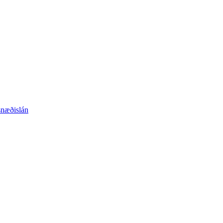
næðislán