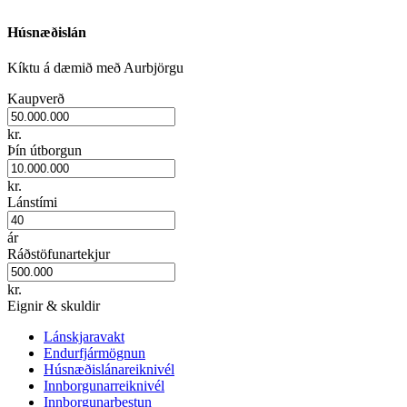
Húsnæðislán
Kíktu á dæmið með Aurbjörgu
Kaupverð
kr.
Þín útborgun
kr.
Lánstími
ár
Ráðstöfunartekjur
kr.
Eignir & skuldir
Lánskjaravakt
Endurfjármögnun
Húsnæðislánareiknivél
Innborgunarreiknivél
Innborgunarbestun