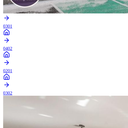
0301
0402
0201
0302