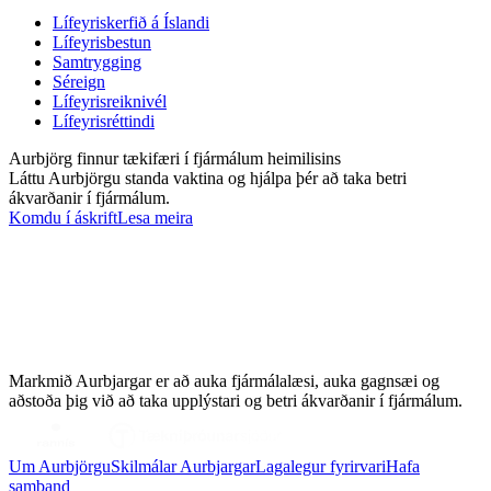
Lífeyriskerfið á Íslandi
Lífeyrisbestun
Samtrygging
Séreign
Lífeyrisreiknivél
Lífeyrisréttindi
Aurbjörg finnur tækifæri í fjármálum heimilisins
Láttu Aurbjörgu standa vaktina og hjálpa þér að taka betri
ákvarðanir í fjármálum.
Komdu í áskrift
Lesa meira
Markmið Aurbjargar er að auka fjármálalæsi, auka gagnsæi og
aðstoða þig við að taka upplýstari og betri ákvarðanir í fjármálum.
Um Aurbjörgu
Skilmálar Aurbjargar
Lagalegur fyrirvari
Hafa
samband