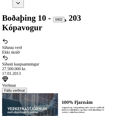
Boðaþing
10
-
,
203
0402
Kópavogur
Síðasta verð
Ekki skráð
Síðasti kaupsamningur
27.500.000 kr.
17.01.2013
Verðmat
Fáðu verðmat