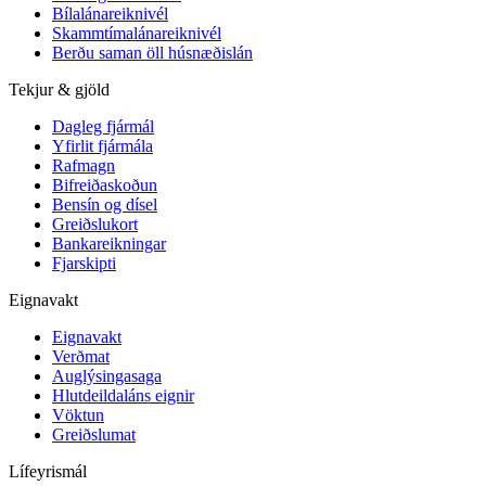
Bílalánareiknivél
Skammtímalánareiknivél
Berðu saman öll húsnæðislán
Tekjur & gjöld
Dagleg fjármál
Yfirlit fjármála
Rafmagn
Bifreiðaskoðun
Bensín og dísel
Greiðslukort
Bankareikningar
Fjarskipti
Eignavakt
Eignavakt
Verðmat
Auglýsingasaga
Hlutdeildaláns eignir
Vöktun
Greiðslumat
Lífeyrismál