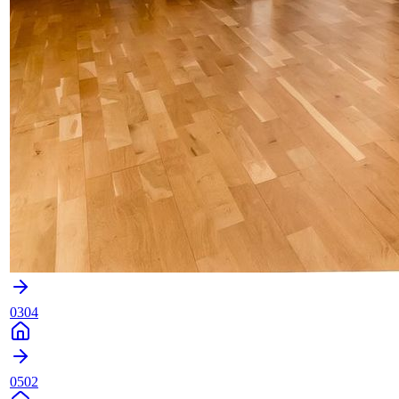
0304
0502