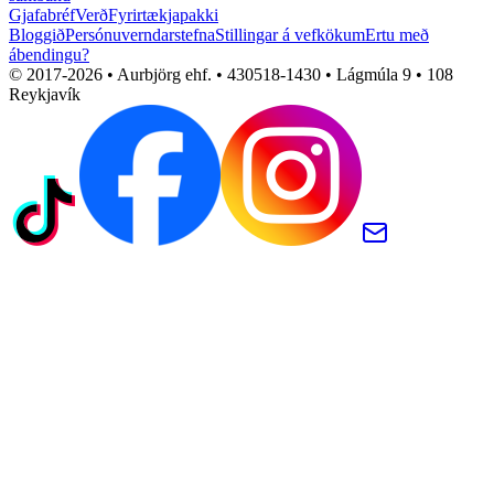
Gjafabréf
Verð
Fyrirtækjapakki
Bloggið
Persónuverndarstefna
Stillingar á vefkökum
Ertu með
ábendingu?
© 2017-
2026
• Aurbjörg ehf. • 430518-1430 • Lágmúla 9 • 108
Reykjavík