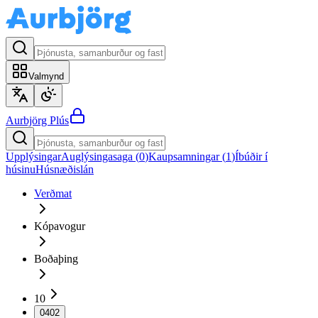
Valmynd
Aurbjörg
Plús
Upplýsingar
Auglýsingasaga (
0
)
Kaupsamningar (
1
)
Íbúðir í
húsinu
Húsnæðislán
Verðmat
Kópavogur
Boðaþing
10
0402