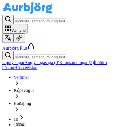
Valmynd
Aurbjörg
Plús
Upplýsingar
Auglýsingasaga (
0
)
Kaupsamningar (
2
)
Íbúðir í
húsinu
Húsnæðislán
Verðmat
Kópavogur
Boðaþing
10
0304