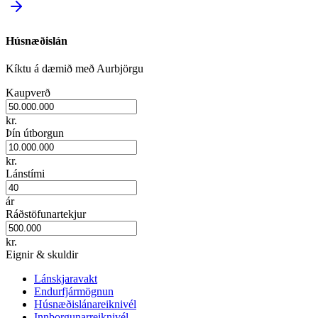
Húsnæðislán
Kíktu á dæmið með Aurbjörgu
Kaupverð
kr.
Þín útborgun
kr.
Lánstími
ár
Ráðstöfunartekjur
kr.
Eignir & skuldir
Lánskjaravakt
Endurfjármögnun
Húsnæðislánareiknivél
Innborgunarreiknivél