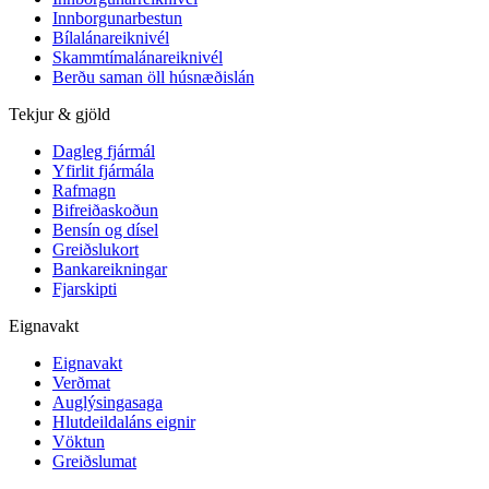
Innborgunarbestun
Bílalánareiknivél
Skammtímalánareiknivél
Berðu saman öll húsnæðislán
Tekjur & gjöld
Dagleg fjármál
Yfirlit fjármála
Rafmagn
Bifreiðaskoðun
Bensín og dísel
Greiðslukort
Bankareikningar
Fjarskipti
Eignavakt
Eignavakt
Verðmat
Auglýsingasaga
Hlutdeildaláns eignir
Vöktun
Greiðslumat