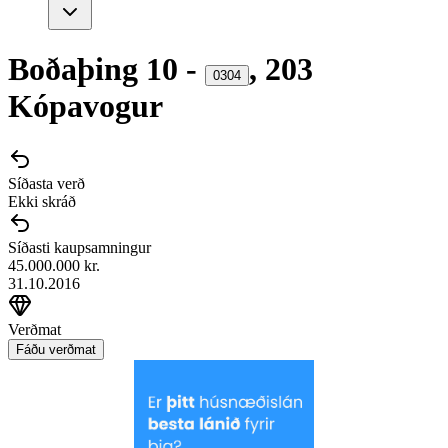
Boðaþing
10
-
,
203
0304
Kópavogur
Síðasta verð
Ekki skráð
Síðasti kaupsamningur
45.000.000 kr.
31.10.2016
Verðmat
Fáðu verðmat