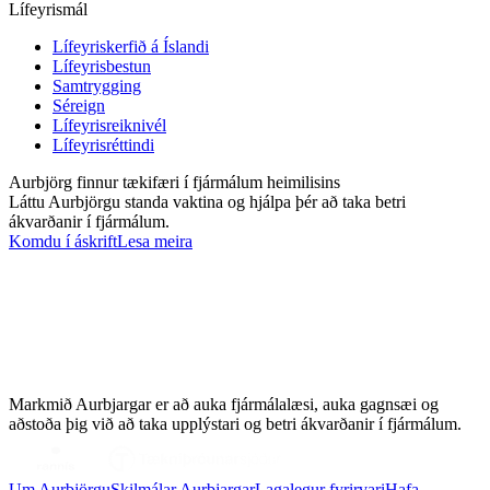
Lífeyrismál
Lífeyriskerfið á Íslandi
Lífeyrisbestun
Samtrygging
Séreign
Lífeyrisreiknivél
Lífeyrisréttindi
Aurbjörg finnur tækifæri í fjármálum heimilisins
Láttu Aurbjörgu standa vaktina og hjálpa þér að taka betri
ákvarðanir í fjármálum.
Komdu í áskrift
Lesa meira
Markmið Aurbjargar er að auka fjármálalæsi, auka gagnsæi og
aðstoða þig við að taka upplýstari og betri ákvarðanir í fjármálum.
Um Aurbjörgu
Skilmálar Aurbjargar
Lagalegur fyrirvari
Hafa