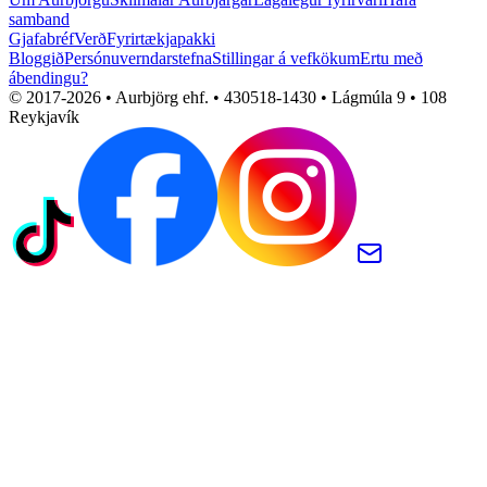
samband
Gjafabréf
Verð
Fyrirtækjapakki
Bloggið
Persónuverndarstefna
Stillingar á vefkökum
Ertu með
ábendingu?
© 2017-
2026
• Aurbjörg ehf. • 430518-1430 • Lágmúla 9 • 108
Reykjavík