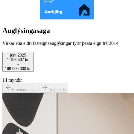
Auglýsingasaga
Virkar eða eldri fasteignaauglýsingar fyrir þessa eign frá 2014
júní 2025
1.196.597 kr.
•
189.900.000 kr.
14
myndir
Previous slide
Next slide