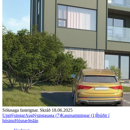
Sölusaga fasteignar. Skráð
18.06.2025
Upplýsingar
Auglýsingasaga (
7
)
Kaupsamningar (
1
)
Íbúðir í
húsinu
Húsnæðislán