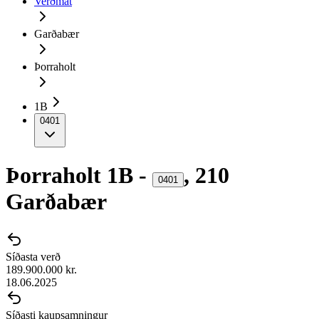
Verðmat
Garðabær
Þorraholt
1B
0401
Þorraholt
1B
-
,
210
0401
Garðabær
Síðasta verð
189.900.000 kr.
18.06.2025
Síðasti kaupsamningur