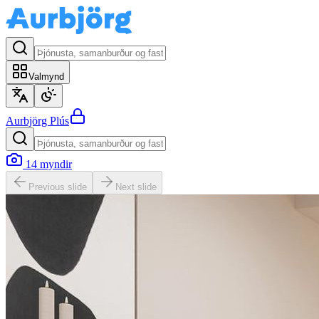
Valmynd
Aurbjörg
Plús
14
myndir
Previous slide
Next slide