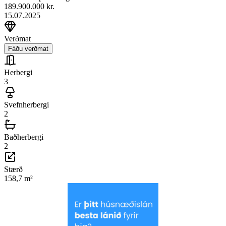
189.900.000 kr.
15.07.2025
Verðmat
Fáðu verðmat
Herbergi
3
Svefnherbergi
2
Baðherbergi
2
Stærð
158,7
m²