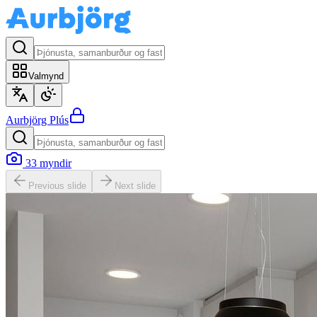
Valmynd
Aurbjörg
Plús
33
myndir
Previous slide
Next slide