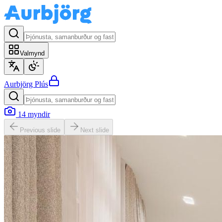
Valmynd
Aurbjörg
Plús
14
myndir
Previous slide
Next slide