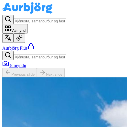
Valmynd
Aurbjörg
Plús
8
myndir
Previous slide
Next slide