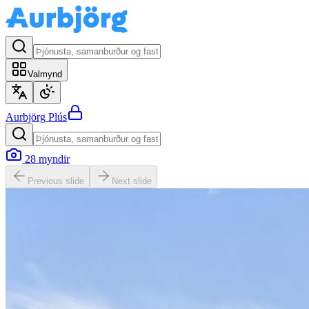
Valmynd
Aurbjörg
Plús
28
myndir
Previous slide
Next slide