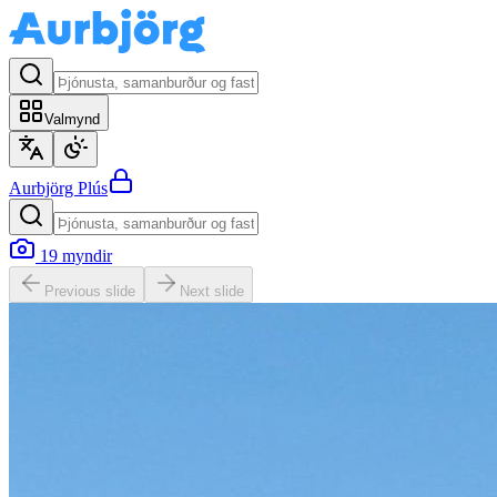
Valmynd
Aurbjörg
Plús
19
myndir
Previous slide
Next slide