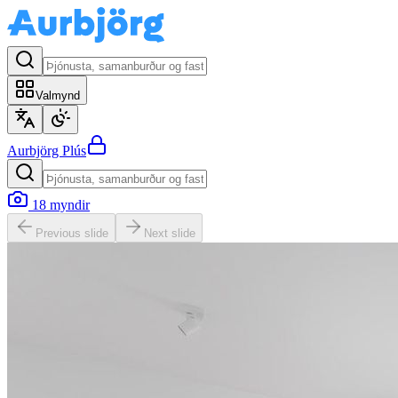
Valmynd
Aurbjörg
Plús
18
myndir
Previous slide
Next slide