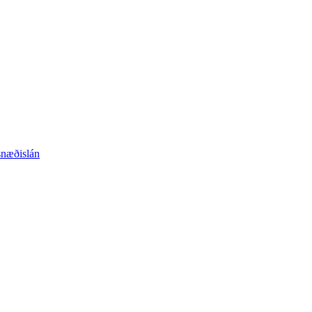
næðislán