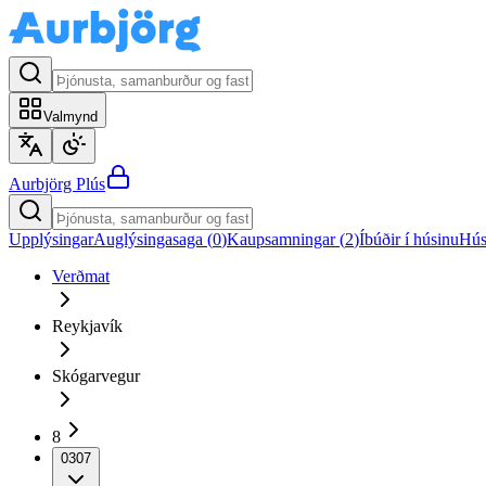
Valmynd
Aurbjörg
Plús
Upplýsingar
Auglýsingasaga (
0
)
Kaupsamningar (
2
)
Íbúðir í húsinu
Hús
Verðmat
Reykjavík
Skógarvegur
8
0307