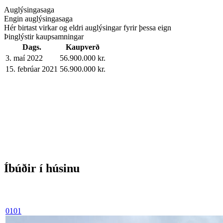
Auglýsingasaga
Engin auglýsingasaga
Hér birtast virkar og eldri auglýsingar fyrir þessa eign
Þinglýstir kaupsamningar
Dags.
Kaupverð
3. maí 2022
56.900.000 kr.
15. febrúar 2021
56.900.000 kr.
Íbúðir í húsinu
0101