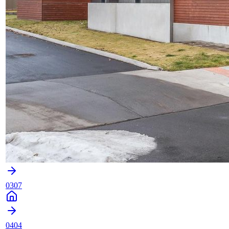
0307
0404