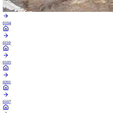
0104
0110
0105
0201
0107