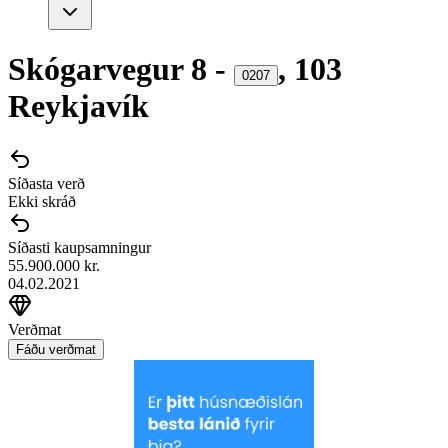
Skógarvegur
8
-
,
103
0207
Reykjavík
Síðasta verð
Ekki skráð
Síðasti kaupsamningur
55.900.000 kr.
04.02.2021
Verðmat
Fáðu verðmat