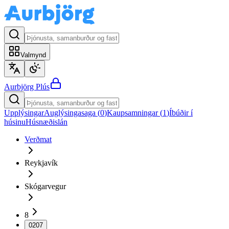
Valmynd
Aurbjörg
Plús
Upplýsingar
Auglýsingasaga (
0
)
Kaupsamningar (
1
)
Íbúðir í
húsinu
Húsnæðislán
Verðmat
Reykjavík
Skógarvegur
8
0207