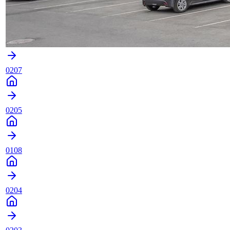
0207
0205
0108
0204