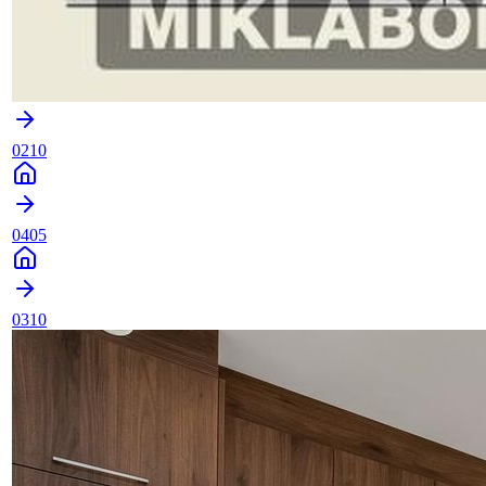
0210
0405
0310