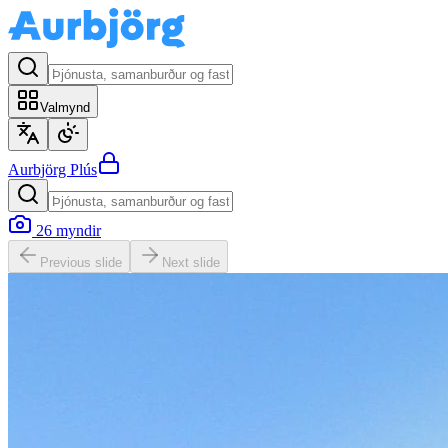
Valmynd
Aurbjörg
Plús
26
myndir
Previous slide
Next slide