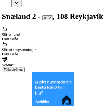
Snæland
2
-
,
108
Reykjavík
0102
Síðasta verð
Ekki skráð
Síðasti kaupsamningur
Ekki skráð
Verðmat
Fáðu verðmat