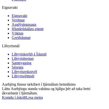
Eignavakt
Eignavakt
Verðmat
Auglýsingasaga
Hlutdeildaláns eignir
Vöktun
Greiðslumat
Lífeyrismál
Lífeyriskerfið á Íslandi
Lífeyrisbestun
Samtrygging
Séreign
Lífeyrisreiknivél
Lífeyrisréttindi
Aurbjörg finnur tækifæri í fjármálum heimilisins
Láttu Aurbjörgu standa vaktina og hjálpa þér að taka betri
ákvarðanir í fjármálum.
Komdu í áskrift
Lesa meira