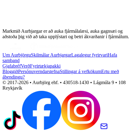
Markmið Aurbjargar er að auka fjármálalæsi, auka gagnsæi og
aðstoða þig við að taka upplýstari og betri ákvarðanir í fjármálum.
Um Aurbjörgu
Skilmálar Aurbjargar
Lagalegur fyrirvari
Hafa
samband
Gjafabréf
Verð
Fyrirtækjapakki
Bloggið
Persónuverndarstefna
Stillingar á vefkökum
Ertu með
ábendingu?
© 2017-
2026
• Aurbjörg ehf. • 430518-1430 • Lágmúla 9 • 108
Reykjavík