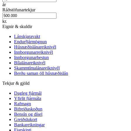
ár
Ráðstöfunartekjur
kr.
Eignir & skuldir
Lánskjaravakt
Endurfjármögnun
Húsnæðislánareiknivél
Innborgunarreiknivél
Innborgunarbestun
Bílalánareiknivél
Skammtímalánareiknivél
Berðu saman öll húsnæðislán
Tekjur & gjöld
Dagleg fjármál
Yfirlit fjármála
Rafmagn
Bifreiðaskoðun
Bensín og dísel
Greiðslukort
Bankareikningar
Fjarskipti