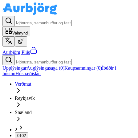
Valmynd
Aurbjörg
Plús
Upplýsingar
Auglýsingasaga (
0
)
Kaupsamningar (
0
)
Íbúðir í
húsinu
Húsnæðislán
Verðmat
Reykjavík
Snæland
2
0102