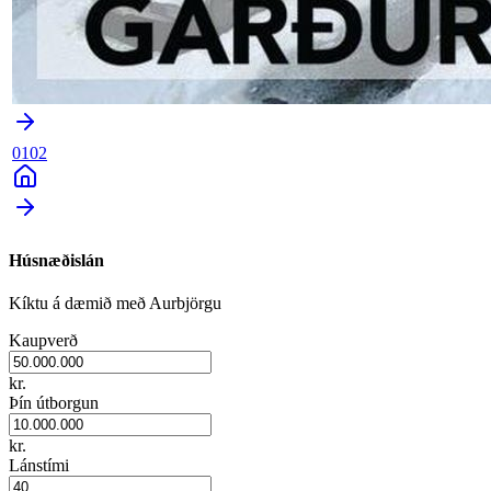
0102
Húsnæðislán
Kíktu á dæmið með Aurbjörgu
Kaupverð
kr.
Þín útborgun
kr.
Lánstími