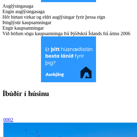
Auglýsingasaga
Engin auglýsingasaga
Hér birtast virkar og eldri auglýsingar fyrir þessa eign
Þinglýstir kaupsamningar
Engir kaupsamningar
Við höfum sögu kaupsamninga frá Þjóðskrá Íslands frá árinu 2006
Íbúðir í húsinu
0002