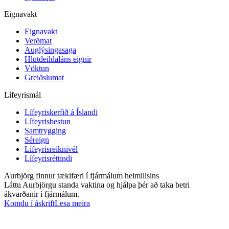
Eignavakt
Eignavakt
Verðmat
Auglýsingasaga
Hlutdeildaláns eignir
Vöktun
Greiðslumat
Lífeyrismál
Lífeyriskerfið á Íslandi
Lífeyrisbestun
Samtrygging
Séreign
Lífeyrisreiknivél
Lífeyrisréttindi
Aurbjörg finnur tækifæri í fjármálum heimilisins
Láttu Aurbjörgu standa vaktina og hjálpa þér að taka betri
ákvarðanir í fjármálum.
Komdu í áskrift
Lesa meira