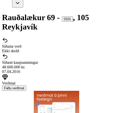
Rauðalækur
69
-
,
105
0101
Reykjavík
Síðasta verð
Ekki skráð
Síðasti kaupsamningur
48.600.000 kr.
07.04.2016
Verðmat
Fáðu verðmat