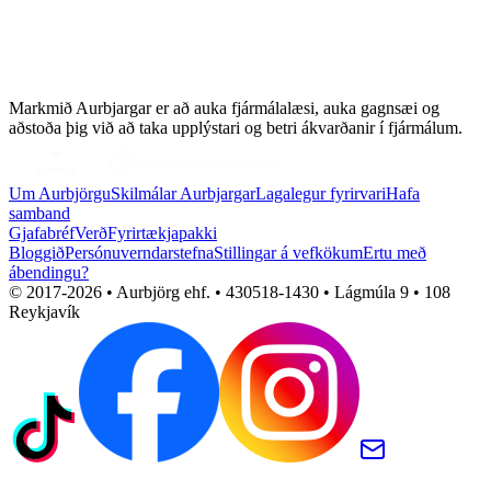
Markmið Aurbjargar er að auka fjármálalæsi, auka gagnsæi og
aðstoða þig við að taka upplýstari og betri ákvarðanir í fjármálum.
Um Aurbjörgu
Skilmálar Aurbjargar
Lagalegur fyrirvari
Hafa
samband
Gjafabréf
Verð
Fyrirtækjapakki
Bloggið
Persónuverndarstefna
Stillingar á vefkökum
Ertu með
ábendingu?
© 2017-
2026
• Aurbjörg ehf. • 430518-1430 • Lágmúla 9 • 108
Reykjavík