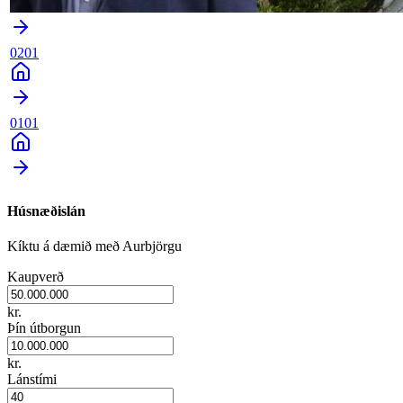
0201
0101
Húsnæðislán
Kíktu á dæmið með Aurbjörgu
Kaupverð
kr.
Þín útborgun
kr.
Lánstími