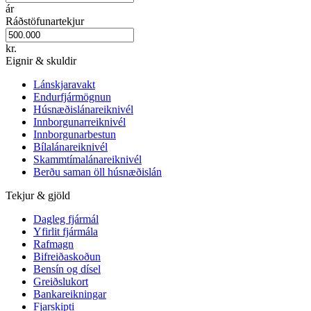
ár
Ráðstöfunartekjur
kr.
Eignir & skuldir
Lánskjaravakt
Endurfjármögnun
Húsnæðislánareiknivél
Innborgunarreiknivél
Innborgunarbestun
Bílalánareiknivél
Skammtímalánareiknivél
Berðu saman öll húsnæðislán
Tekjur & gjöld
Dagleg fjármál
Yfirlit fjármála
Rafmagn
Bifreiðaskoðun
Bensín og dísel
Greiðslukort
Bankareikningar
Fjarskipti