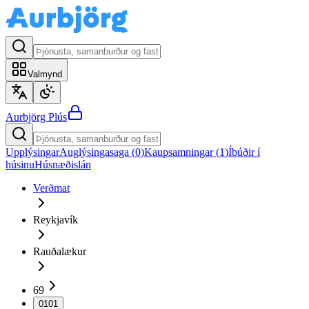
Valmynd
Aurbjörg
Plús
Upplýsingar
Auglýsingasaga (
0
)
Kaupsamningar (
1
)
Íbúðir í
húsinu
Húsnæðislán
Verðmat
Reykjavík
Rauðalækur
69
0101