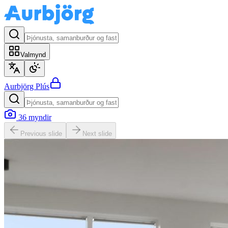
Valmynd
Aurbjörg
Plús
36
myndir
Previous slide
Next slide