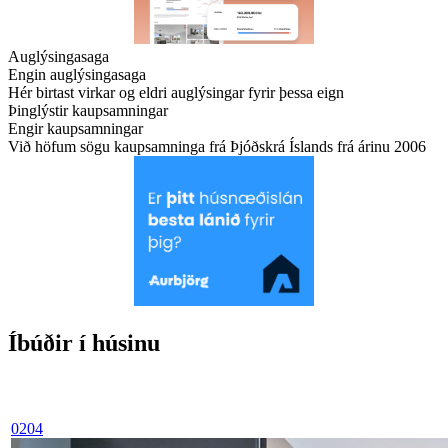
Auglýsingasaga
Engin auglýsingasaga
Hér birtast virkar og eldri auglýsingar fyrir þessa eign
Þinglýstir kaupsamningar
Engir kaupsamningar
Við höfum sögu kaupsamninga frá Þjóðskrá Íslands frá árinu 2006
Íbúðir í húsinu
0204