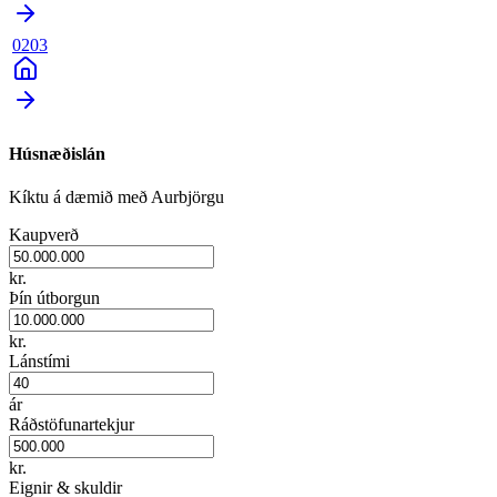
0203
Húsnæðislán
Kíktu á dæmið með Aurbjörgu
Kaupverð
kr.
Þín útborgun
kr.
Lánstími
ár
Ráðstöfunartekjur
kr.
Eignir & skuldir