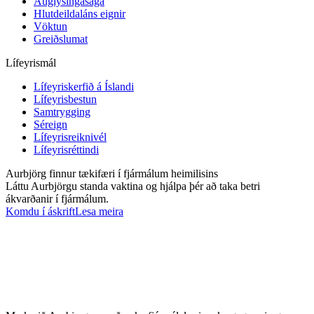
Auglýsingasaga
Hlutdeildaláns eignir
Vöktun
Greiðslumat
Lífeyrismál
Lífeyriskerfið á Íslandi
Lífeyrisbestun
Samtrygging
Séreign
Lífeyrisreiknivél
Lífeyrisréttindi
Aurbjörg finnur tækifæri í fjármálum heimilisins
Láttu Aurbjörgu standa vaktina og hjálpa þér að taka betri
ákvarðanir í fjármálum.
Komdu í áskrift
Lesa meira