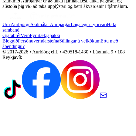
Markmið Aurbjargar er að auka fjármálalæsi, auka gagnsæi og
aðstoða þig við að taka upplýstari og betri ákvarðanir í fjármálum.
Um Aurbjörgu
Skilmálar Aurbjargar
Lagalegur fyrirvari
Hafa
samband
Gjafabréf
Verð
Fyrirtækjapakki
Bloggið
Persónuverndarstefna
Stillingar á vefkökum
Ertu með
ábendingu?
© 2017-
2026
• Aurbjörg ehf. • 430518-1430 • Lágmúla 9 • 108
Reykjavík