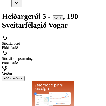
Heiðargerði
5
-
,
190
0201
Sveitarfélagið Vogar
Síðasta verð
Ekki skráð
Síðasti kaupsamningur
Ekki skráð
Verðmat
Fáðu verðmat