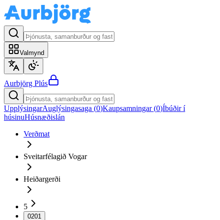
Valmynd
Aurbjörg
Plús
Upplýsingar
Auglýsingasaga (
0
)
Kaupsamningar (
0
)
Íbúðir í
húsinu
Húsnæðislán
Verðmat
Sveitarfélagið Vogar
Heiðargerði
5
0201