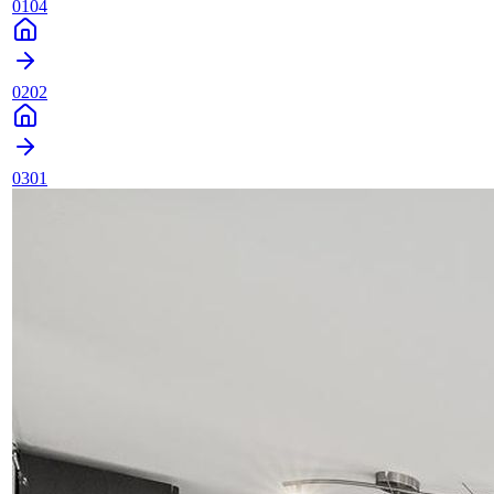
0104
0202
0301