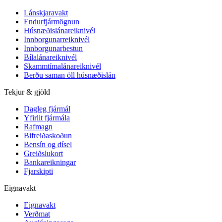
Lánskjaravakt
Endurfjármögnun
Húsnæðislánareiknivél
Innborgunarreiknivél
Innborgunarbestun
Bílalánareiknivél
Skammtímalánareiknivél
Berðu saman öll húsnæðislán
Tekjur & gjöld
Dagleg fjármál
Yfirlit fjármála
Rafmagn
Bifreiðaskoðun
Bensín og dísel
Greiðslukort
Bankareikningar
Fjarskipti
Eignavakt
Eignavakt
Verðmat