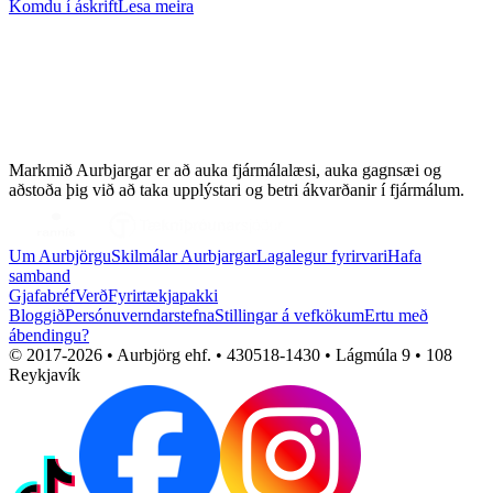
Komdu í áskrift
Lesa meira
Markmið Aurbjargar er að auka fjármálalæsi, auka gagnsæi og
aðstoða þig við að taka upplýstari og betri ákvarðanir í fjármálum.
Um Aurbjörgu
Skilmálar Aurbjargar
Lagalegur fyrirvari
Hafa
samband
Gjafabréf
Verð
Fyrirtækjapakki
Bloggið
Persónuverndarstefna
Stillingar á vefkökum
Ertu með
ábendingu?
© 2017-
2026
• Aurbjörg ehf. • 430518-1430 • Lágmúla 9 • 108
Reykjavík