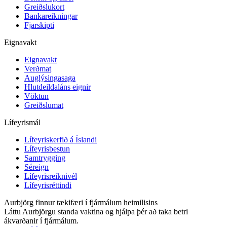
Greiðslukort
Bankareikningar
Fjarskipti
Eignavakt
Eignavakt
Verðmat
Auglýsingasaga
Hlutdeildaláns eignir
Vöktun
Greiðslumat
Lífeyrismál
Lífeyriskerfið á Íslandi
Lífeyrisbestun
Samtrygging
Séreign
Lífeyrisreiknivél
Lífeyrisréttindi
Aurbjörg finnur tækifæri í fjármálum heimilisins
Láttu Aurbjörgu standa vaktina og hjálpa þér að taka betri
ákvarðanir í fjármálum.