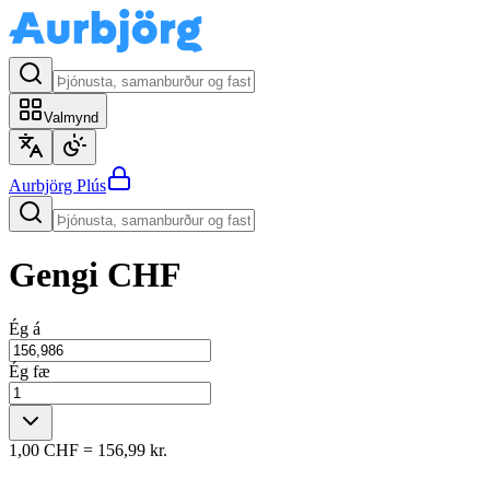
Valmynd
Aurbjörg
Plús
Gengi
CHF
Ég á
Ég fæ
1,00 CHF
=
156,99 kr.