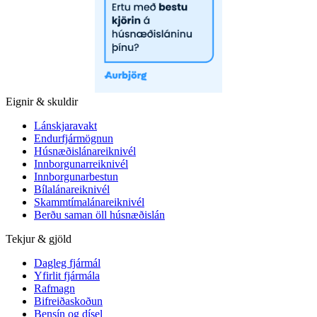
Eignir & skuldir
Lánskjaravakt
Endurfjármögnun
Húsnæðislánareiknivél
Innborgunarreiknivél
Innborgunarbestun
Bílalánareiknivél
Skammtímalánareiknivél
Berðu saman öll húsnæðislán
Tekjur & gjöld
Dagleg fjármál
Yfirlit fjármála
Rafmagn
Bifreiðaskoðun
Bensín og dísel