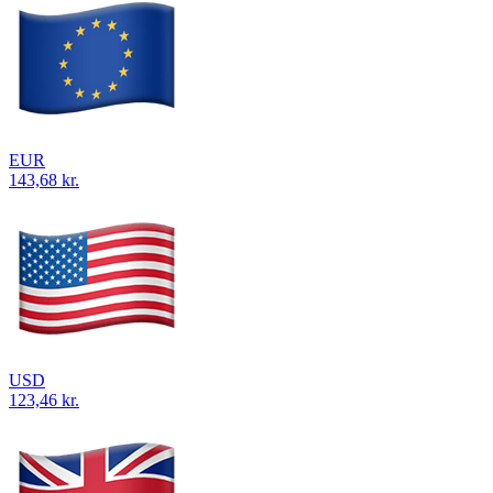
EUR
143,68 kr.
USD
123,46 kr.