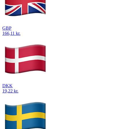
GBP
166,11 kr.
DKK
19,22 kr.