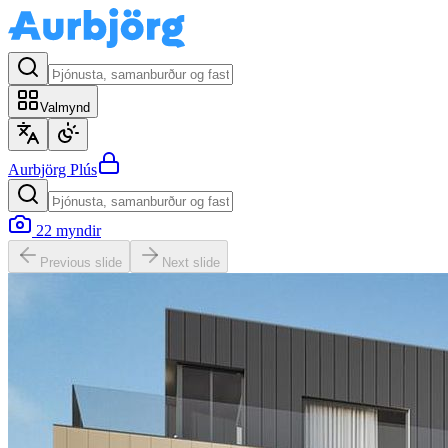
Valmynd
Aurbjörg
Plús
22
myndir
Previous slide
Next slide