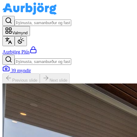
Valmynd
Aurbjörg
Plús
39
myndir
Previous slide
Next slide