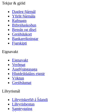
Tekjur & gjöld
Dagleg fjármál
Yfirlit fjármála
Rafmagn
Bifreiðaskoðun
Bensín og dísel
Greiðslukort
Bankareikningar
Fjarskipti
Eignavakt
Eignavakt
Verðmat
Auglýsingasaga
Hlutdeildaláns eignir
Vöktun
Greiðslumat
Lífeyrismál
Lífeyriskerfið á Íslandi
Lífeyrisbestun
Samtrygging