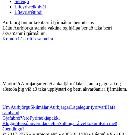
Séreign
Lífeyrisreiknivél
Lífeyrisréttindi
Aurbjörg finnur tækifæri í fjármálum heimilisins
Láttu Aurbjörgu standa vaktina og hjálpa þér að taka betri
ákvarðanir í fjármálum.
Komdu í áskrift
Lesa meira
Markmið Aurbjargar er að auka fjármálalæsi, auka gagnsæi og
aðstoða þig við að taka upplýstari og betri ákvarðanir í fjármálum.
Um Aurbjörgu
Skilmálar Aurbjargar
Lagalegur fyrirvari
Hafa
samband
Gjafabréf
Verð
Fyrirtækjapakki
Bloggið
Persónuverndarstefna
Stillingar á vefkökum
Ertu með
ábendingu?
© 2017-
2026
• Aurbjörg ehf. • 430518-1430 • Lágmúla 9 • 108