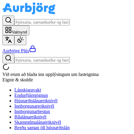
Valmynd
Aurbjörg
Plús
Við erum að hlaða inn upplýsingum um fasteignina
Eignir & skuldir
Lánskjaravakt
Endurfjármögnun
Húsnæðislánareiknivél
Innborgunarreiknivél
Innborgunarbestun
Bílalánareiknivél
Skammtímalánareiknivél
Berðu saman öll húsnæðislán