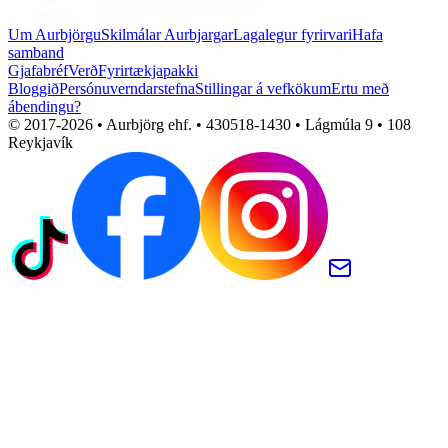
Um Aurbjörgu
Skilmálar Aurbjargar
Lagalegur fyrirvari
Hafa
samband
Gjafabréf
Verð
Fyrirtækjapakki
Bloggið
Persónuverndarstefna
Stillingar á vefkökum
Ertu með
ábendingu?
© 2017-
2026
• Aurbjörg ehf. • 430518-1430 • Lágmúla 9 • 108
Reykjavík