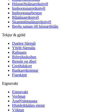
Húsnæðislánareiknivél
Innborgunarreiknivél
Innborgunarbestun
Bílalánareiknivél
Skammtímalánareiknivél
Berðu saman öll húsnæðislán
Tekjur & gjöld
Dagleg fjármál
Yfirlit fjármála
Rafmagn
Bifreiðaskoðun
Bensín og dísel
Greiðslukort
Bankareikningar
Fjarskipti
Eignavakt
Eignavakt
Verðmat
Auglýsingasaga
Hlutdeildaláns eignir
Vöktun