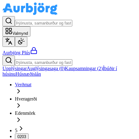
Valmynd
Aurbjörg
Plús
Upplýsingar
Auglýsingasaga (
0
)
Kaupsamningar (
2
)
Íbúðir í
húsinu
Húsnæðislán
Verðmat
Hveragerði
Edenmörk
5
0203