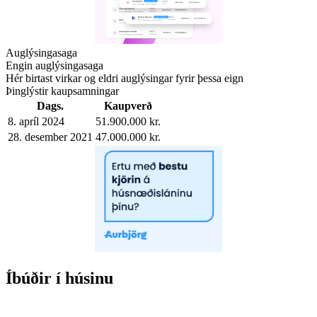
Auglýsingasaga
Engin auglýsingasaga
Hér birtast virkar og eldri auglýsingar fyrir þessa eign
Þinglýstir kaupsamningar
Dags.
Kaupverð
8. apríl 2024
51.900.000 kr.
28. desember 2021
47.000.000 kr.
Íbúðir í húsinu