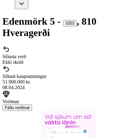
Edenmörk
5
-
,
810
0203
Hveragerði
Síðasta verð
Ekki skráð
Síðasti kaupsamningur
51.900.000 kr.
08.04.2024
Verðmat
Fáðu verðmat