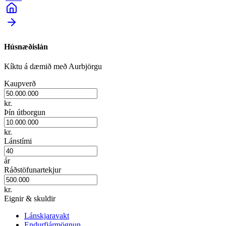
Húsnæðislán
Kíktu á dæmið með Aurbjörgu
Kaupverð
kr.
Þín útborgun
kr.
Lánstími
ár
Ráðstöfunartekjur
kr.
Eignir & skuldir
Lánskjaravakt
Endurfjármögnun