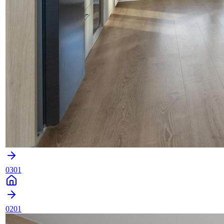
0301
0201