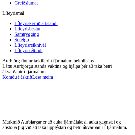
Greiðslumat
Lífeyrismál
Lífeyriskerfið á Íslandi
Lífeyrisbestun
Samtrygging
Séreign
Lífeyrisreiknivél
Lífeyrisréttindi
Aurbjörg finnur tækifæri í fjármálum heimilisins
Láttu Aurbjörgu standa vaktina og hjálpa þér að taka betri
ákvarðanir í fjármálum.
Komdu í áskrift
Lesa meira
Markmið Aurbjargar er að auka fjármálalæsi, auka gagnsæi og
aðstoða þig við að taka upplýstari og betri ákvarðanir í fjármálum.