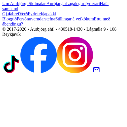
Um Aurbjörgu
Skilmálar Aurbjargar
Lagalegur fyrirvari
Hafa
samband
Gjafabréf
Verð
Fyrirtækjapakki
Bloggið
Persónuverndarstefna
Stillingar á vefkökum
Ertu með
ábendingu?
© 2017-
2026
• Aurbjörg ehf. • 430518-1430 • Lágmúla 9 • 108
Reykjavík