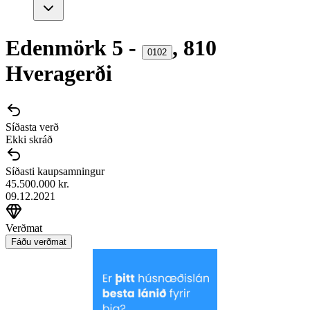
Edenmörk
5
-
,
810
0102
Hveragerði
Síðasta verð
Ekki skráð
Síðasti kaupsamningur
45.500.000 kr.
09.12.2021
Verðmat
Fáðu verðmat