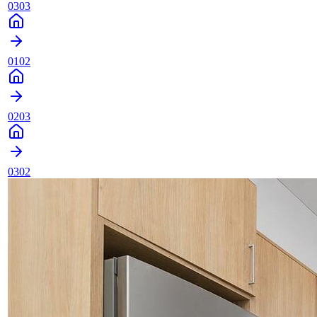
0303
0102
0203
0302