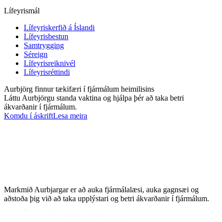
Lífeyrismál
Lífeyriskerfið á Íslandi
Lífeyrisbestun
Samtrygging
Séreign
Lífeyrisreiknivél
Lífeyrisréttindi
Aurbjörg finnur tækifæri í fjármálum heimilisins
Láttu Aurbjörgu standa vaktina og hjálpa þér að taka betri
ákvarðanir í fjármálum.
Komdu í áskrift
Lesa meira
Markmið Aurbjargar er að auka fjármálalæsi, auka gagnsæi og
aðstoða þig við að taka upplýstari og betri ákvarðanir í fjármálum.