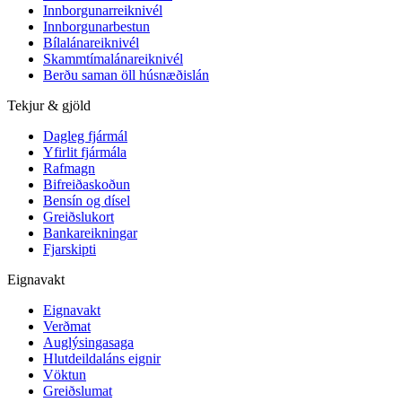
Innborgunarreiknivél
Innborgunarbestun
Bílalánareiknivél
Skammtímalánareiknivél
Berðu saman öll húsnæðislán
Tekjur & gjöld
Dagleg fjármál
Yfirlit fjármála
Rafmagn
Bifreiðaskoðun
Bensín og dísel
Greiðslukort
Bankareikningar
Fjarskipti
Eignavakt
Eignavakt
Verðmat
Auglýsingasaga
Hlutdeildaláns eignir
Vöktun
Greiðslumat