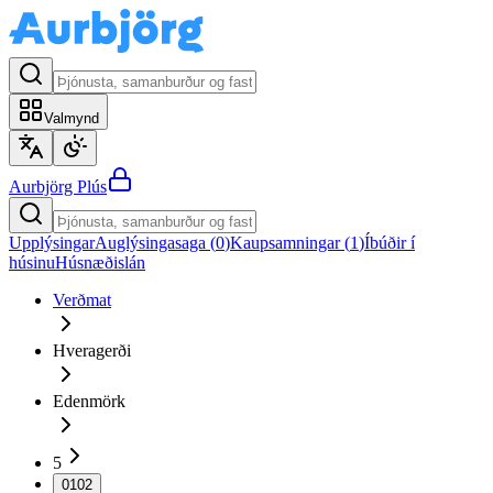
Valmynd
Aurbjörg
Plús
Upplýsingar
Auglýsingasaga (
0
)
Kaupsamningar (
1
)
Íbúðir í
húsinu
Húsnæðislán
Verðmat
Hveragerði
Edenmörk
5
0102