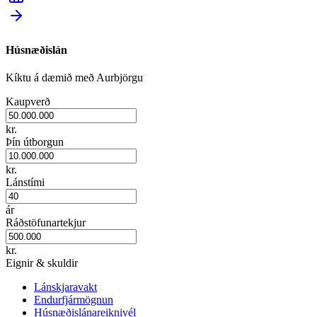
Húsnæðislán
Kíktu á dæmið með Aurbjörgu
Kaupverð
kr.
Þín útborgun
kr.
Lánstími
ár
Ráðstöfunartekjur
kr.
Eignir & skuldir
Lánskjaravakt
Endurfjármögnun
Húsnæðislánareiknivél