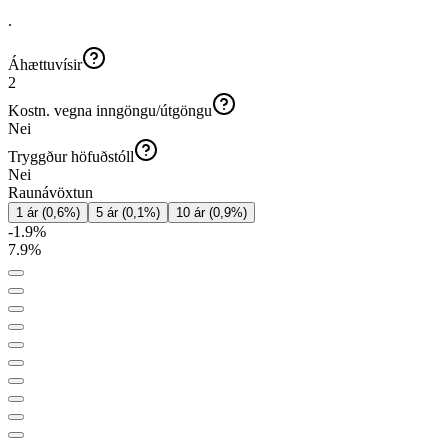
.
Áhættuvísir
2
Kostn. vegna inngöngu/útgöngu
Nei
Tryggður höfuðstóll
Nei
Raunávöxtun
1 ár
(
0,6
%)
5 ár
(
0,1
%)
10 ár
(
0,9
%)
-1.9
%
7.9
%