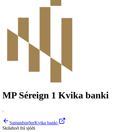
MP Séreign 1
Kvika banki
.
Samanburður
Kvika banki
Skilaboð frá sjóði