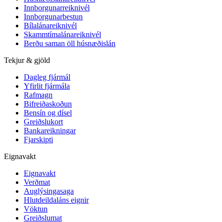
Innborgunarreiknivél
Innborgunarbestun
Bílalánareiknivél
Skammtímalánareiknivél
Berðu saman öll húsnæðislán
Tekjur & gjöld
Dagleg fjármál
Yfirlit fjármála
Rafmagn
Bifreiðaskoðun
Bensín og dísel
Greiðslukort
Bankareikningar
Fjarskipti
Eignavakt
Eignavakt
Verðmat
Auglýsingasaga
Hlutdeildaláns eignir
Vöktun
Greiðslumat