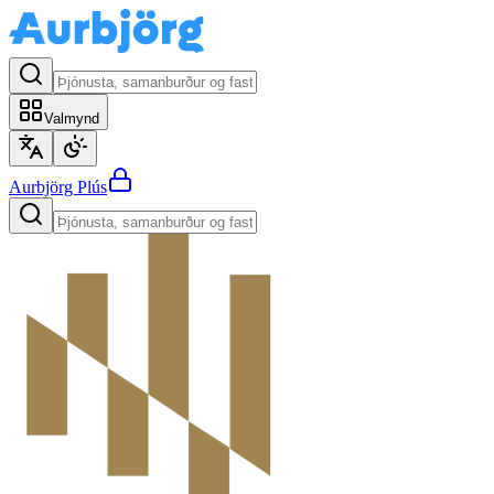
Valmynd
Aurbjörg
Plús