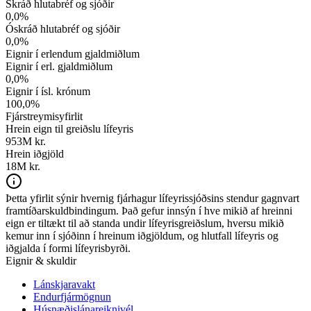
Skráð hlutabréf og sjóðir
0,0
%
Óskráð hlutabréf og sjóðir
0,0
%
Eignir í erlendum gjaldmiðlum
Eignir í erl. gjaldmiðlum
0,0
%
Eignir í ísl. krónum
100,0
%
Fjárstreymisyfirlit
Hrein eign til greiðslu lífeyris
953
M kr.
Hrein iðgjöld
18M kr.
Þetta yfirlit sýnir hvernig fjárhagur lífeyrissjóðsins stendur gagnvart
framtíðarskuldbindingum. Það gefur innsýn í hve mikið af hreinni
eign er tiltækt til að standa undir lífeyrisgreiðslum, hversu mikið
kemur inn í sjóðinn í hreinum iðgjöldum, og hlutfall lífeyris og
iðgjalda í formi lífeyrisbyrði.
Eignir & skuldir
Lánskjaravakt
Endurfjármögnun
Húsnæðislánareiknivél