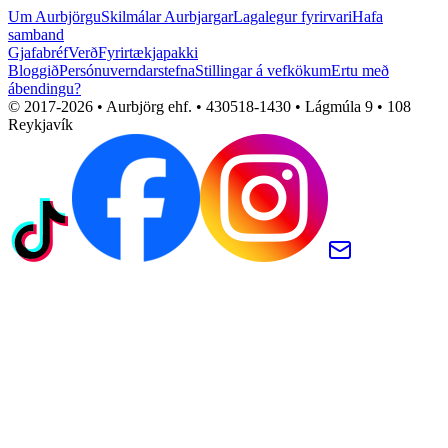
Um Aurbjörgu
Skilmálar Aurbjargar
Lagalegur fyrirvari
Hafa
samband
Gjafabréf
Verð
Fyrirtækjapakki
Bloggið
Persónuverndarstefna
Stillingar á vefkökum
Ertu með
ábendingu?
© 2017-
2026
• Aurbjörg ehf. • 430518-1430 • Lágmúla 9 • 108
Reykjavík