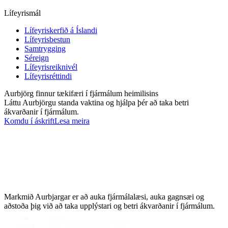
Lífeyrismál
Lífeyriskerfið á Íslandi
Lífeyrisbestun
Samtrygging
Séreign
Lífeyrisreiknivél
Lífeyrisréttindi
Aurbjörg finnur tækifæri í fjármálum heimilisins
Láttu Aurbjörgu standa vaktina og hjálpa þér að taka betri
ákvarðanir í fjármálum.
Komdu í áskrift
Lesa meira
Markmið Aurbjargar er að auka fjármálalæsi, auka gagnsæi og
aðstoða þig við að taka upplýstari og betri ákvarðanir í fjármálum.