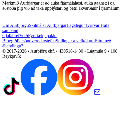
Markmið Aurbjargar er að auka fjármálalæsi, auka gagnsæi og
aðstoða þig við að taka upplýstari og betri ákvarðanir í fjármálum.
Um Aurbjörgu
Skilmálar Aurbjargar
Lagalegur fyrirvari
Hafa
samband
Gjafabréf
Verð
Fyrirtækjapakki
Bloggið
Persónuverndarstefna
Stillingar á vefkökum
Ertu með
ábendingu?
© 2017-
2026
• Aurbjörg ehf. • 430518-1430 • Lágmúla 9 • 108
Reykjavík