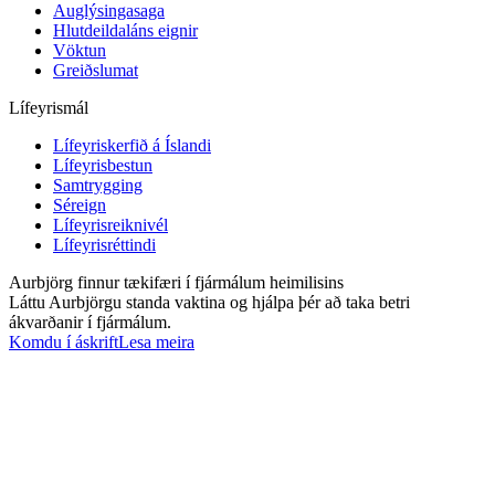
Auglýsingasaga
Hlutdeildaláns eignir
Vöktun
Greiðslumat
Lífeyrismál
Lífeyriskerfið á Íslandi
Lífeyrisbestun
Samtrygging
Séreign
Lífeyrisreiknivél
Lífeyrisréttindi
Aurbjörg finnur tækifæri í fjármálum heimilisins
Láttu Aurbjörgu standa vaktina og hjálpa þér að taka betri
ákvarðanir í fjármálum.
Komdu í áskrift
Lesa meira