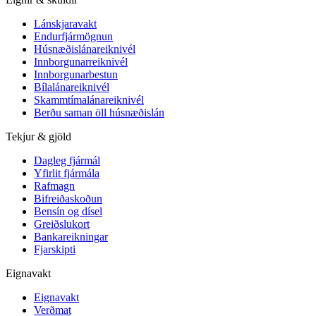
Lánskjaravakt
Endurfjármögnun
Húsnæðislánareiknivél
Innborgunarreiknivél
Innborgunarbestun
Bílalánareiknivél
Skammtímalánareiknivél
Berðu saman öll húsnæðislán
Tekjur & gjöld
Dagleg fjármál
Yfirlit fjármála
Rafmagn
Bifreiðaskoðun
Bensín og dísel
Greiðslukort
Bankareikningar
Fjarskipti
Eignavakt
Eignavakt
Verðmat