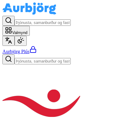
Valmynd
Aurbjörg
Plús