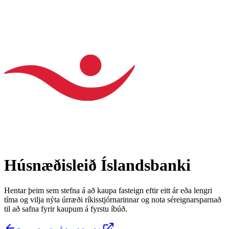
Húsnæðisleið
Íslandsbanki
Hentar þeim sem stefna á að kaupa fasteign eftir eitt ár eða lengri
tíma og vilja nýta úrræði ríkisstjórnarinnar og nota séreignarsparnað
til að safna fyrir kaupum á fyrstu íbúð.