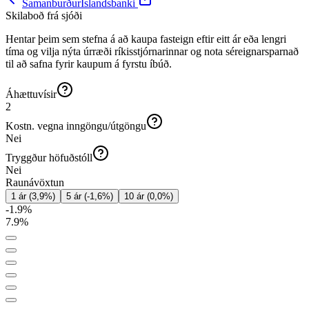
Samanburður
Íslandsbanki
Skilaboð frá sjóði
Hentar þeim sem stefna á að kaupa fasteign eftir eitt ár eða lengri
tíma og vilja nýta úrræði ríkisstjórnarinnar og nota séreignarsparnað
til að safna fyrir kaupum á fyrstu íbúð.
Áhættuvísir
2
Kostn. vegna inngöngu/útgöngu
Nei
Tryggður höfuðstóll
Nei
Raunávöxtun
1 ár
(
3,9
%)
5 ár
(
-1,6
%)
10 ár
(
0,0
%)
-1.9
%
7.9
%