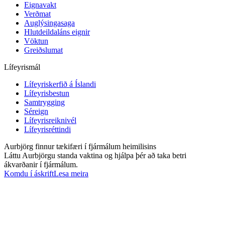
Eignavakt
Verðmat
Auglýsingasaga
Hlutdeildaláns eignir
Vöktun
Greiðslumat
Lífeyrismál
Lífeyriskerfið á Íslandi
Lífeyrisbestun
Samtrygging
Séreign
Lífeyrisreiknivél
Lífeyrisréttindi
Aurbjörg finnur tækifæri í fjármálum heimilisins
Láttu Aurbjörgu standa vaktina og hjálpa þér að taka betri
ákvarðanir í fjármálum.
Komdu í áskrift
Lesa meira