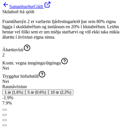
Samanburður
Gildi
Skilaboð frá sjóði
Framtíðarsýn 2 er varfærin fjárfestingarleið þar sem 80% eigna
liggja í skuldabréfum og innlánum en 20% í hlutabréfum. Leiðin
hentar vel fólki sem er um miðja starfsævi og vill ekki taka mikla
áhættu í ávöxtun eigna sinna.
Áhættuvísir
2
Kostn. vegna inngöngu/útgöngu
Nei
Tryggður höfuðstóll
Nei
Raunávöxtun
1 ár
(
1,6
%)
5 ár
(
0,6
%)
10 ár
(
2,2
%)
-1.9
%
7.9
%