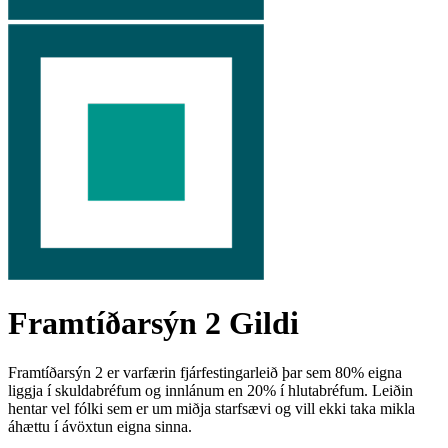
Framtíðarsýn 2
Gildi
Framtíðarsýn 2 er varfærin fjárfestingarleið þar sem 80% eigna
liggja í skuldabréfum og innlánum en 20% í hlutabréfum. Leiðin
hentar vel fólki sem er um miðja starfsævi og vill ekki taka mikla
áhættu í ávöxtun eigna sinna.