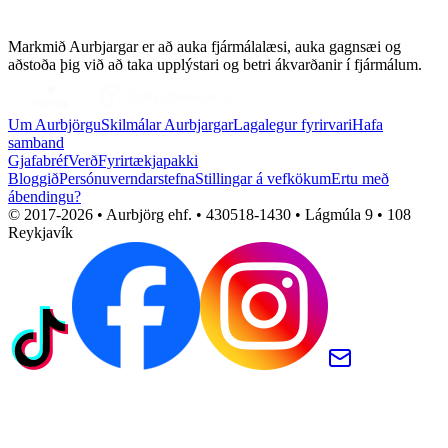
Markmið Aurbjargar er að auka fjármálalæsi, auka gagnsæi og
aðstoða þig við að taka upplýstari og betri ákvarðanir í fjármálum.
Um Aurbjörgu
Skilmálar Aurbjargar
Lagalegur fyrirvari
Hafa
samband
Gjafabréf
Verð
Fyrirtækjapakki
Bloggið
Persónuverndarstefna
Stillingar á vefkökum
Ertu með
ábendingu?
© 2017-
2026
• Aurbjörg ehf. • 430518-1430 • Lágmúla 9 • 108
Reykjavík