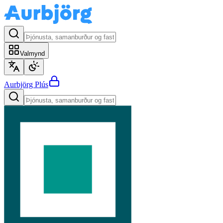
Valmynd
Aurbjörg
Plús