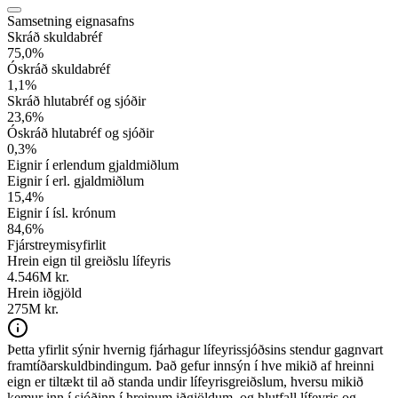
Samsetning eignasafns
Skráð skuldabréf
75,0
%
Óskráð skuldabréf
1,1
%
Skráð hlutabréf og sjóðir
23,6
%
Óskráð hlutabréf og sjóðir
0,3
%
Eignir í erlendum gjaldmiðlum
Eignir í erl. gjaldmiðlum
15,4
%
Eignir í ísl. krónum
84,6
%
Fjárstreymisyfirlit
Hrein eign til greiðslu lífeyris
4.546
M kr.
Hrein iðgjöld
275M kr.
Þetta yfirlit sýnir hvernig fjárhagur lífeyrissjóðsins stendur gagnvart
framtíðarskuldbindingum. Það gefur innsýn í hve mikið af hreinni
eign er tiltækt til að standa undir lífeyrisgreiðslum, hversu mikið
kemur inn í sjóðinn í hreinum iðgjöldum, og hlutfall lífeyris og