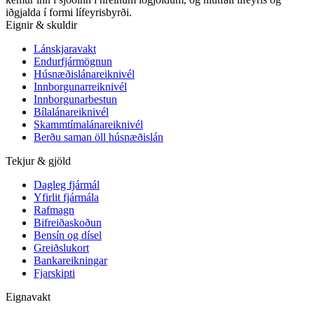
iðgjalda í formi lífeyrisbyrði.
Eignir & skuldir
Lánskjaravakt
Endurfjármögnun
Húsnæðislánareiknivél
Innborgunarreiknivél
Innborgunarbestun
Bílalánareiknivél
Skammtímalánareiknivél
Berðu saman öll húsnæðislán
Tekjur & gjöld
Dagleg fjármál
Yfirlit fjármála
Rafmagn
Bifreiðaskoðun
Bensín og dísel
Greiðslukort
Bankareikningar
Fjarskipti
Eignavakt