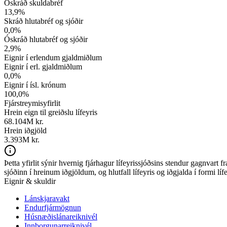
Óskráð skuldabréf
13,9
%
Skráð hlutabréf og sjóðir
0,0
%
Óskráð hlutabréf og sjóðir
2,9
%
Eignir í erlendum gjaldmiðlum
Eignir í erl. gjaldmiðlum
0,0
%
Eignir í ísl. krónum
100,0
%
Fjárstreymisyfirlit
Hrein eign til greiðslu lífeyris
68.104
M kr.
Hrein iðgjöld
3.393M kr.
Þetta yfirlit sýnir hvernig fjárhagur lífeyrissjóðsins stendur gagnvart
sjóðinn í hreinum iðgjöldum, og hlutfall lífeyris og iðgjalda í formi líf
Eignir & skuldir
Lánskjaravakt
Endurfjármögnun
Húsnæðislánareiknivél
Innborgunarreiknivél