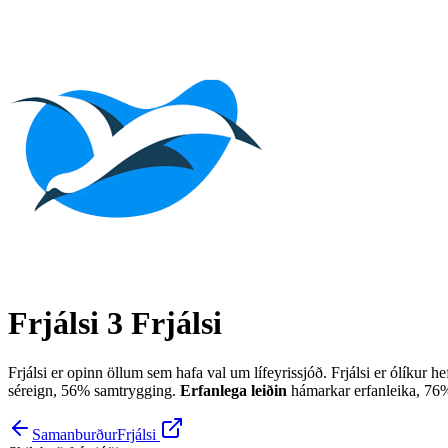
Frjálsi 3
Frjálsi
Frjálsi er opinn öllum sem hafa val um lífeyrissjóð. Frjálsi er ólíkur 
séreign, 56% samtrygging.
Erfanlega leiðin
hámarkar erfanleika, 76% 
Samanburður
Frjálsi