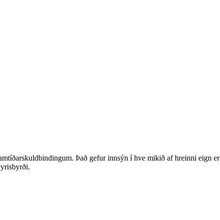
 framtíðarskuldbindingum. Það gefur innsýn í hve mikið af hreinni eign er 
eyrisbyrði.