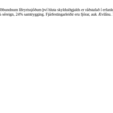
hefðbundnum lífeyrissjóðum því hluta skylduiðgjalds er ráðstafað í erfanl
séreign, 24% samtrygging. Fjárfestingarleiðir eru fjórar, auk Ævilínu. 