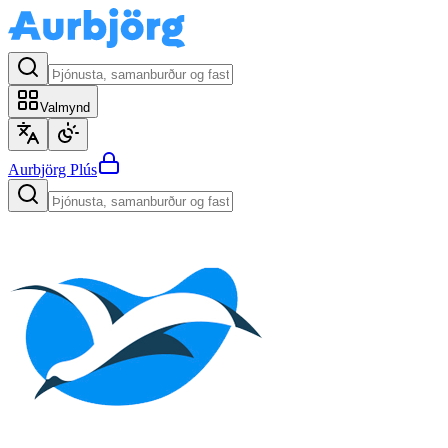
Valmynd
Aurbjörg
Plús