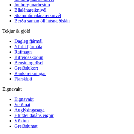
Innborgunarbestun
Bílalánareiknivél
Skammtímalánareiknivél
Berðu saman öll húsnæðislán
Tekjur & gjöld
Dagleg fjármál
Yfirlit fjármála
Rafmagn
Bifreiðaskoðun
Bensín og dísel
Greiðslukort
Bankareikningar
Fjarskipti
Eignavakt
Eignavakt
Verðmat
Auglýsingasaga
Hlutdeildaláns eignir
Vöktun
Greiðslumat