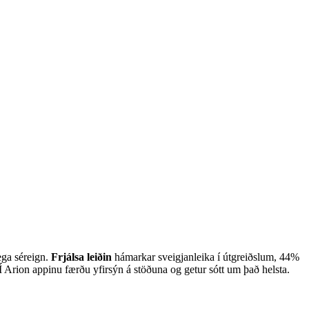
ega séreign.
Frjálsa leiðin
hámarkar sveigjanleika í útgreiðslum, 44%
Í Arion appinu færðu yfirsýn á stöðuna og getur sótt um það helsta.