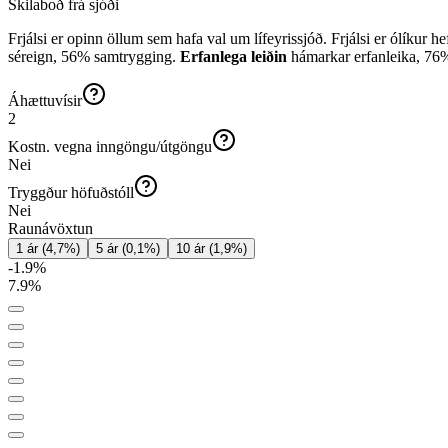
Skilaboð frá sjóði
Frjálsi er opinn öllum sem hafa val um lífeyrissjóð. Frjálsi er ólíkur 
séreign, 56% samtrygging.
Erfanlega leiðin
hámarkar erfanleika, 76% 
Áhættuvísir
2
Kostn. vegna inngöngu/útgöngu
Nei
Tryggður höfuðstóll
Nei
Raunávöxtun
1 ár
(
4,7
%)
5 ár
(
0,1
%)
10 ár
(
1,9
%)
-1.9
%
7.9
%