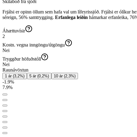
Skilaboð frá sjóði
Frjálsi er opinn öllum sem hafa val um lífeyrissjóð. Frjálsi er ólíkur 
séreign, 56% samtrygging.
Erfanlega leiðin
hámarkar erfanleika, 76% 
Áhættuvísir
2
Kostn. vegna inngöngu/útgöngu
Nei
Tryggður höfuðstóll
Nei
Raunávöxtun
1 ár
(
3,2
%)
5 ár
(
0,2
%)
10 ár
(
2,3
%)
-1.9
%
7.9
%