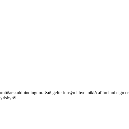
 framtíðarskuldbindingum. Það gefur innsýn í hve mikið af hreinni eign er 
eyrisbyrði.