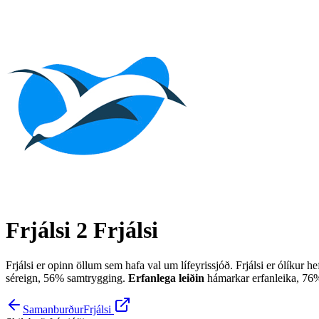
Frjálsi 2
Frjálsi
Frjálsi er opinn öllum sem hafa val um lífeyrissjóð. Frjálsi er ólíkur 
séreign, 56% samtrygging.
Erfanlega leiðin
hámarkar erfanleika, 76% 
Samanburður
Frjálsi