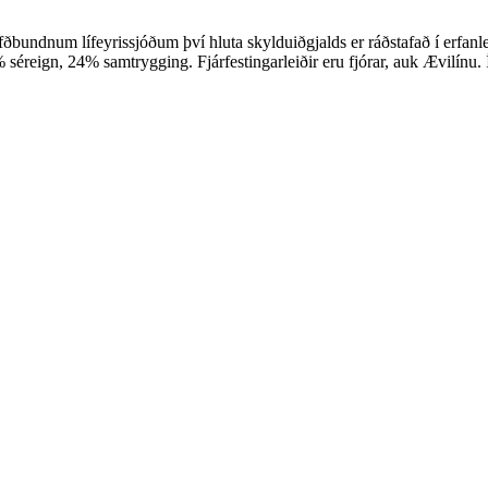
hefðbundnum lífeyrissjóðum því hluta skylduiðgjalds er ráðstafað í erfanl
séreign, 24% samtrygging. Fjárfestingarleiðir eru fjórar, auk Ævilínu. 