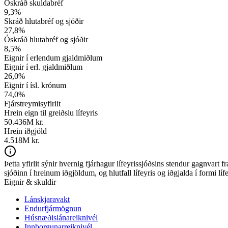
Óskráð skuldabréf
9,3
%
Skráð hlutabréf og sjóðir
27,8
%
Óskráð hlutabréf og sjóðir
8,5
%
Eignir í erlendum gjaldmiðlum
Eignir í erl. gjaldmiðlum
26,0
%
Eignir í ísl. krónum
74,0
%
Fjárstreymisyfirlit
Hrein eign til greiðslu lífeyris
50.436
M kr.
Hrein iðgjöld
4.518M kr.
Þetta yfirlit sýnir hvernig fjárhagur lífeyrissjóðsins stendur gagnvart
sjóðinn í hreinum iðgjöldum, og hlutfall lífeyris og iðgjalda í formi líf
Eignir & skuldir
Lánskjaravakt
Endurfjármögnun
Húsnæðislánareiknivél
Innborgunarreiknivél