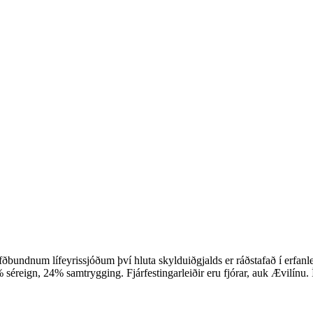
hefðbundnum lífeyrissjóðum því hluta skylduiðgjalds er ráðstafað í erfanl
séreign, 24% samtrygging. Fjárfestingarleiðir eru fjórar, auk Ævilínu. 