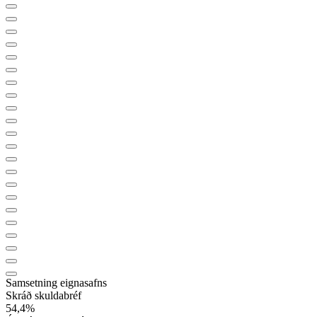
Samsetning eignasafns
Skráð skuldabréf
54,4
%