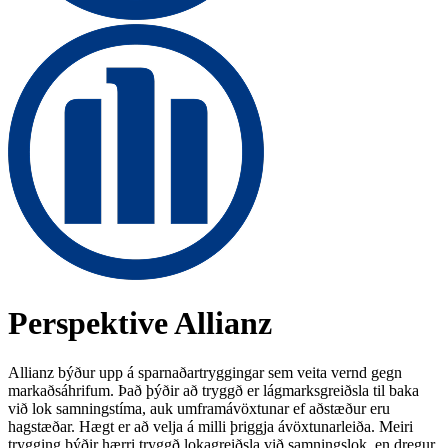
Perspektive
Allianz
Allianz býður upp á sparnaðartryggingar sem veita vernd gegn
markaðsáhrifum. Það þýðir að tryggð er lágmarksgreiðsla til baka
við lok samningstíma, auk umframávöxtunar ef aðstæður eru
hagstæðar. Hægt er að velja á milli þriggja ávöxtunarleiða. Meiri
trygging þýðir hærri tryggð lokagreiðsla við samningslok, en dregur