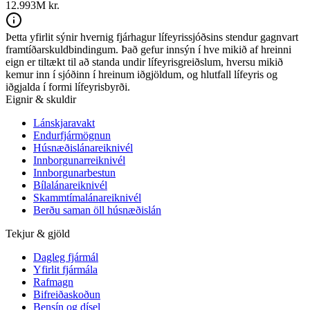
12.993M kr.
Þetta yfirlit sýnir hvernig fjárhagur lífeyrissjóðsins stendur gagnvart
framtíðarskuldbindingum. Það gefur innsýn í hve mikið af hreinni
eign er tiltækt til að standa undir lífeyrisgreiðslum, hversu mikið
kemur inn í sjóðinn í hreinum iðgjöldum, og hlutfall lífeyris og
iðgjalda í formi lífeyrisbyrði.
Eignir & skuldir
Lánskjaravakt
Endurfjármögnun
Húsnæðislánareiknivél
Innborgunarreiknivél
Innborgunarbestun
Bílalánareiknivél
Skammtímalánareiknivél
Berðu saman öll húsnæðislán
Tekjur & gjöld
Dagleg fjármál
Yfirlit fjármála
Rafmagn
Bifreiðaskoðun
Bensín og dísel