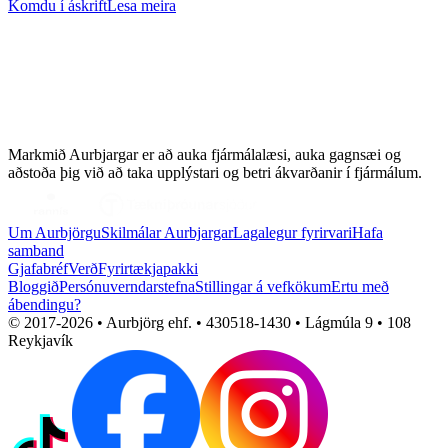
Komdu í áskrift
Lesa meira
Markmið Aurbjargar er að auka fjármálalæsi, auka gagnsæi og
aðstoða þig við að taka upplýstari og betri ákvarðanir í fjármálum.
Um Aurbjörgu
Skilmálar Aurbjargar
Lagalegur fyrirvari
Hafa
samband
Gjafabréf
Verð
Fyrirtækjapakki
Bloggið
Persónuverndarstefna
Stillingar á vefkökum
Ertu með
ábendingu?
© 2017-
2026
• Aurbjörg ehf. • 430518-1430 • Lágmúla 9 • 108
Reykjavík