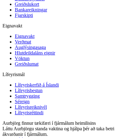
Greiðslukort
Bankareikningar
Fjarskipti
Eignavakt
Eignavakt
Verðmat
Auglýsingasaga
Hlutdeildaláns eignir
Vöktun
Greiðslumat
Lífeyrismál
Lífeyriskerfið á Íslandi
Lífeyrisbestun
Samtrygging
Séreign
Lífeyrisreiknivél
Lífeyrisréttindi
Aurbjörg finnur tækifæri í fjármálum heimilisins
Láttu Aurbjörgu standa vaktina og hjálpa þér að taka betri
ákvarðanir í fjármálum.