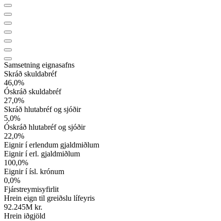
Samsetning eignasafns
Skráð skuldabréf
46,0
%
Óskráð skuldabréf
27,0
%
Skráð hlutabréf og sjóðir
5,0
%
Óskráð hlutabréf og sjóðir
22,0
%
Eignir í erlendum gjaldmiðlum
Eignir í erl. gjaldmiðlum
100,0
%
Eignir í ísl. krónum
0,0
%
Fjárstreymisyfirlit
Hrein eign til greiðslu lífeyris
92.245
M kr.
Hrein iðgjöld