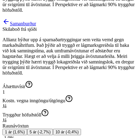
úr svigrúmi til ávöxtunar. Í Perspektive er að lágmarki 90% tryggður
höfuðstóll.
Samanburður
Skilaboð frá sjóði
Allianz býður upp á sparnaðartryggingar sem veita vernd gegn
markaðsáhrifum. Það þýðir að tryggð er lágmarksgreiðsla til baka
við lok samningstíma, auk umframávöxtunar ef aðstæður eru
hagstæðar. Hægt er að velja á milli þriggja ávöxtunarleiða. Meiri
trygging þýðir hærri tryggð lokagreiðsla við samningslok, en dregur
úr svigrúmi til ávöxtunar. Í Perspektive er að lágmarki 90% tryggður
höfuðstóll.
Áhættuvísir
1
Kostn. vegna inngöngu/útgöngu
Já
Tryggður höfuðstóll
Já
Raunávöxtun
1 ár
(
1,6
%)
5 ár
(
-2,7
%)
10 ár
(
-0,4
%)
-1.9
%