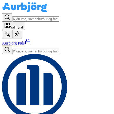
Valmynd
Aurbjörg
Plús