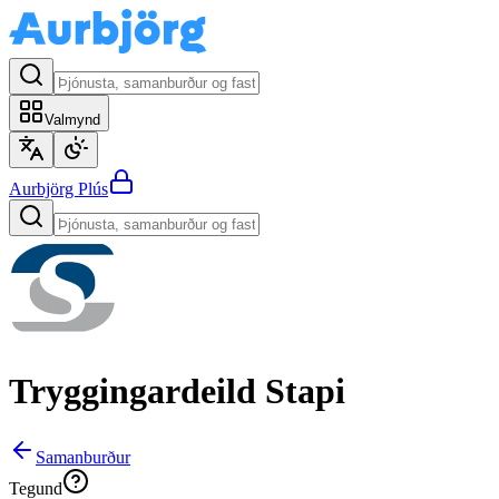
Valmynd
Aurbjörg
Plús
Tryggingardeild
Stapi
Samanburður
Tegund