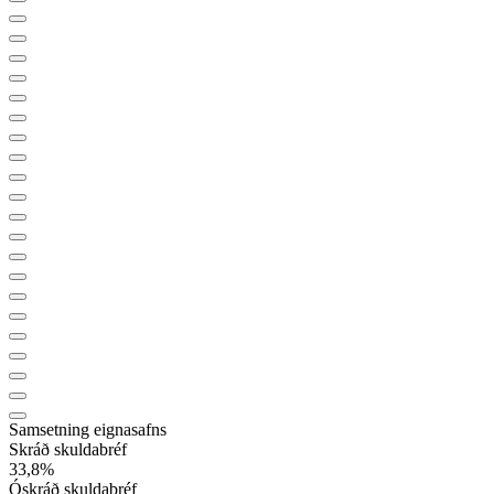
Samsetning eignasafns
Skráð skuldabréf
33,8
%
Óskráð skuldabréf