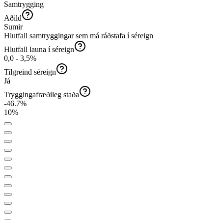
Samtrygging
Aðild
Sumir
Hlutfall samtryggingar sem má ráðstafa í séreign
Hlutfall launa í séreign
0,0 - 3,5%
Tilgreind séreign
Já
Tryggingafræðileg staða
-46.7
%
10
%