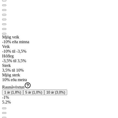
Mjög veik
-10%
eða minna
Veik
-10
%
til
-3,5
%
Hófleg
-3,5
%
til
3,5
%
Sterk
3,5
%
til
10
%
Mjög sterk
10%
eða meira
Raunávöxtun
1 ár
(
1,8
%)
5 ár
(
1,0
%)
10 ár
(
3,0
%)
-1
%
5.2
%