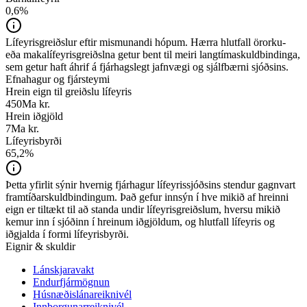
0,6
%
Lífeyrisgreiðslur eftir mismunandi hópum. Hærra hlutfall örorku-
eða makalífeyrisgreiðslna getur bent til meiri langtímaskuldbindinga,
sem getur haft áhrif á fjárhagslegt jafnvægi og sjálfbærni sjóðsins.
Efnahagur og fjársteymi
Hrein eign til greiðslu lífeyris
450
Ma kr.
Hrein iðgjöld
7
Ma kr.
Lífeyrisbyrði
65,2
%
Þetta yfirlit sýnir hvernig fjárhagur lífeyrissjóðsins stendur gagnvart
framtíðarskuldbindingum. Það gefur innsýn í hve mikið af hreinni
eign er tiltækt til að standa undir lífeyrisgreiðslum, hversu mikið
kemur inn í sjóðinn í hreinum iðgjöldum, og hlutfall lífeyris og
iðgjalda í formi lífeyrisbyrði.
Eignir & skuldir
Lánskjaravakt
Endurfjármögnun
Húsnæðislánareiknivél
Innborgunarreiknivél