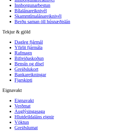
Innborgunarbestun
Bílalánareiknivél
Skammtímalánareiknivél
Berðu saman öll húsnæðislán
Tekjur & gjöld
Dagleg fjármál
Yfirlit fjármála
Rafmagn
Bifreiðaskoðun
Bensín og dísel
Greiðslukort
Bankareikningar
Fjarskipti
Eignavakt
Eignavakt
Verðmat
Auglýsingasaga
Hlutdeildaláns eignir
Vöktun
Greiðslumat