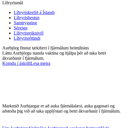
Lífeyrismál
Lífeyriskerfið á Íslandi
Lífeyrisbestun
Samtrygging
Séreign
Lífeyrisreiknivél
Lífeyrisréttindi
Aurbjörg finnur tækifæri í fjármálum heimilisins
Láttu Aurbjörgu standa vaktina og hjálpa þér að taka betri
ákvarðanir í fjármálum.
Komdu í áskrift
Lesa meira
Markmið Aurbjargar er að auka fjármálalæsi, auka gagnsæi og
aðstoða þig við að taka upplýstari og betri ákvarðanir í fjármálum.