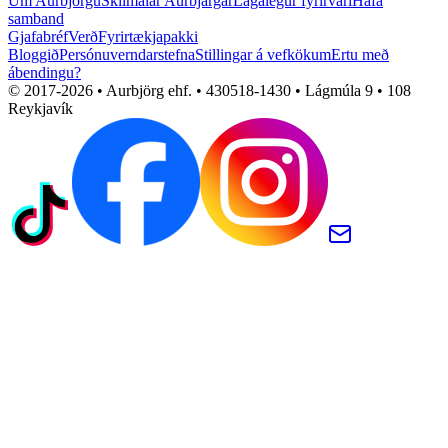
Um Aurbjörgu
Skilmálar Aurbjargar
Lagalegur fyrirvari
Hafa
samband
Gjafabréf
Verð
Fyrirtækjapakki
Bloggið
Persónuverndarstefna
Stillingar á vefkökum
Ertu með
ábendingu?
© 2017-
2026
• Aurbjörg ehf. • 430518-1430 • Lágmúla 9 • 108
Reykjavík