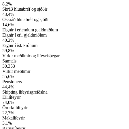
8,2
%
Skráð hlutabréf og sjóðir
43,4
%
Óskráð hlutabréf og sjóðir
14,6
%
Eignir í erlendum gjaldmiðlum
Eignir í erl. gjaldmiðlum
40,2
%
Eignir í ísl. krónum
59,8
%
Virkir meðlimir og lífeyrisþegar
Samtals
30.353
Virkir meðlimir
55,6
%
Pensioners
44,4
%
Skipting lífeyrisgreiðslna
Ellilífeyrir
74,0
%
Örorkulífeyrir
22,3
%
Makalífeyrir
3,1
%
Barnalífeyrir