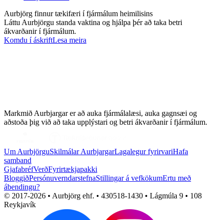
Aurbjörg finnur tækifæri í fjármálum heimilisins
Láttu Aurbjörgu standa vaktina og hjálpa þér að taka betri
ákvarðanir í fjármálum.
Komdu í áskrift
Lesa meira
Markmið Aurbjargar er að auka fjármálalæsi, auka gagnsæi og
aðstoða þig við að taka upplýstari og betri ákvarðanir í fjármálum.
Um Aurbjörgu
Skilmálar Aurbjargar
Lagalegur fyrirvari
Hafa
samband
Gjafabréf
Verð
Fyrirtækjapakki
Bloggið
Persónuverndarstefna
Stillingar á vefkökum
Ertu með
ábendingu?
© 2017-
2026
• Aurbjörg ehf. • 430518-1430 • Lágmúla 9 • 108
Reykjavík