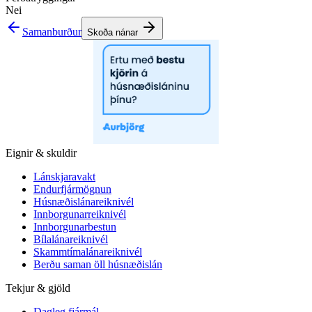
Nei
Samanburður
Skoða nánar
Eignir & skuldir
Lánskjaravakt
Endurfjármögnun
Húsnæðislánareiknivél
Innborgunarreiknivél
Innborgunarbestun
Bílalánareiknivél
Skammtímalánareiknivél
Berðu saman öll húsnæðislán
Tekjur & gjöld
Dagleg fjármál