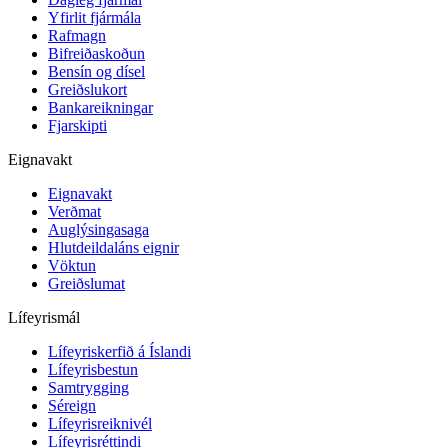
Yfirlit fjármála
Rafmagn
Bifreiðaskoðun
Bensín og dísel
Greiðslukort
Bankareikningar
Fjarskipti
Eignavakt
Eignavakt
Verðmat
Auglýsingasaga
Hlutdeildaláns eignir
Vöktun
Greiðslumat
Lífeyrismál
Lífeyriskerfið á Íslandi
Lífeyrisbestun
Samtrygging
Séreign
Lífeyrisreiknivél
Lífeyrisréttindi