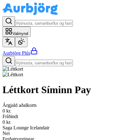
Valmynd
Aurbjörg
Plús
Léttkort
Síminn Pay
Árgjald aðalkorts
0 kr.
Fríðindi
0 kr.
Saga Lounge Icelandair
Nei
Ferðatryggingar