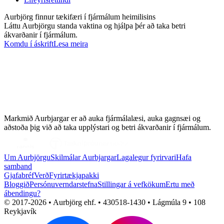
Aurbjörg finnur tækifæri í fjármálum heimilisins
Láttu Aurbjörgu standa vaktina og hjálpa þér að taka betri
ákvarðanir í fjármálum.
Komdu í áskrift
Lesa meira
Markmið Aurbjargar er að auka fjármálalæsi, auka gagnsæi og
aðstoða þig við að taka upplýstari og betri ákvarðanir í fjármálum.
Um Aurbjörgu
Skilmálar Aurbjargar
Lagalegur fyrirvari
Hafa
samband
Gjafabréf
Verð
Fyrirtækjapakki
Bloggið
Persónuverndarstefna
Stillingar á vefkökum
Ertu með
ábendingu?
© 2017-
2026
• Aurbjörg ehf. • 430518-1430 • Lágmúla 9 • 108
Reykjavík