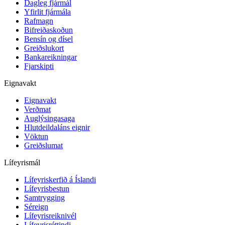
Dagleg fjármál
Yfirlit fjármála
Rafmagn
Bifreiðaskoðun
Bensín og dísel
Greiðslukort
Bankareikningar
Fjarskipti
Eignavakt
Eignavakt
Verðmat
Auglýsingasaga
Hlutdeildaláns eignir
Vöktun
Greiðslumat
Lífeyrismál
Lífeyriskerfið á Íslandi
Lífeyrisbestun
Samtrygging
Séreign
Lífeyrisreiknivél
Lífeyrisréttindi