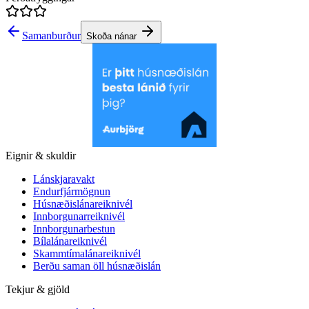
Samanburður
Skoða nánar
Eignir & skuldir
Lánskjaravakt
Endurfjármögnun
Húsnæðislánareiknivél
Innborgunarreiknivél
Innborgunarbestun
Bílalánareiknivél
Skammtímalánareiknivél
Berðu saman öll húsnæðislán
Tekjur & gjöld