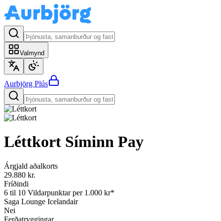
Valmynd
Aurbjörg
Plús
Léttkort
Síminn Pay
Árgjald aðalkorts
29.880 kr.
Fríðindi
6 til 10 Vildarpunktar per 1.000 kr*
Saga Lounge Icelandair
Nei
Ferðatryggingar