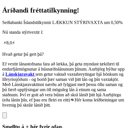
Áríðandi fréttatilkynning!
Seðlabanki Íslandstilkynnir LÆKKUN STÝRIVAXTA um 0,50%
Nú standa stýrivextir í:
⚡️8,0⚡️
Hvað getur þú gert þá?
Ef vextir lánastofnana fara að lækka, þá geta myndast tækifæri til
endurfjármögnunar á húsnæðislánunum þínum. Aurbjörg býður upp
á
Lánskjaravakt
sem getur vaktað vaxtabreytingar hjá bönkum og
lífeyrissjóðum - og borið þær saman við þitt lán og þín vaxtakjör.
Með Lánskjaravaktinni nærðu að fylgjast með þessu öllu saman og
þú færð upplýsingar um öll möguleg lán á einum og sama
staðnum. Því er gott að vera búinn að skrá lánið þitt hjá Aurbjörgu
(eða lánin þín, ef þau eru fleiri en eitt)👊Hér koma leiðbeiningar um
hvernig þú skráir lánið þitt.
Smelltu á + hér fyrir ofan.