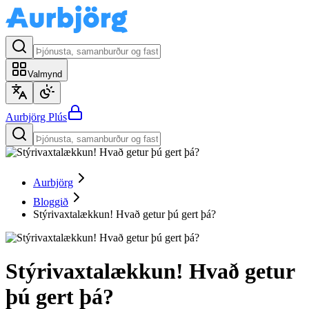
Valmynd
Aurbjörg
Plús
Aurbjörg
Bloggið
Stýrivaxtalækkun! Hvað getur þú gert þá?
Stýrivaxtalækkun! Hvað getur
þú gert þá?