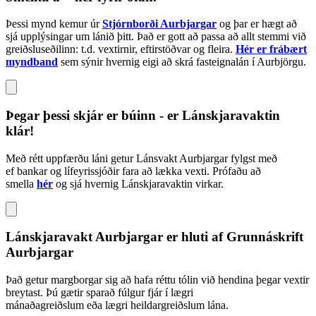
Þessi mynd kemur úr
Stjórnborði Aurbjargar
og þar er hægt að
sjá upplýsingar um lánið þitt. Það er gott að passa að allt stemmi við
greiðsluseðilinn: t.d. vextirnir, eftirstöðvar og fleira.
Hér er frábært
myndband
sem sýnir hvernig eigi að skrá fasteignalán í Aurbjörgu.
Þegar þessi skjár er búinn - er Lánskjaravaktin
klár!
Með rétt uppfærðu láni getur Lánsvakt Aurbjargar fylgst með
ef bankar og lífeyrissjóðir fara að lækka vexti. Prófaðu að
smella
hér
og sjá hvernig Lánskjaravaktin virkar.
Lánskjaravakt Aurbjargar er hluti af Grunnáskrift
Aurbjargar
Það getur margborgar sig að hafa réttu tólin við hendina þegar vextir
breytast. Þú gætir sparað fúlgur fjár í lægri
mánaðagreiðslum eða lægri heildargreiðslum lána.