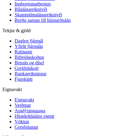
Innborgunarbestun
Bílalánareiknivél
Skammtímalánareiknivél
Berðu saman öll húsnæðislán
Tekjur & gjöld
Dagleg fjármál
Yfirlit fjármála
Rafmagn
Bifreiðaskoðun
Bensín og dísel
Greiðslukort
Bankareikningar
Fjarskipti
Eignavakt
Eignavakt
Verðmat
Auglýsingasaga
Hlutdeildaláns eignir
Vöktun
Greiðslumat