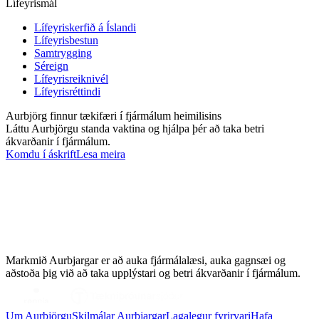
Lífeyrismál
Lífeyriskerfið á Íslandi
Lífeyrisbestun
Samtrygging
Séreign
Lífeyrisreiknivél
Lífeyrisréttindi
Aurbjörg finnur tækifæri í fjármálum heimilisins
Láttu Aurbjörgu standa vaktina og hjálpa þér að taka betri
ákvarðanir í fjármálum.
Komdu í áskrift
Lesa meira
Markmið Aurbjargar er að auka fjármálalæsi, auka gagnsæi og
aðstoða þig við að taka upplýstari og betri ákvarðanir í fjármálum.
Um Aurbjörgu
Skilmálar Aurbjargar
Lagalegur fyrirvari
Hafa