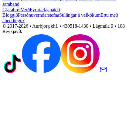
samband
Gjafabréf
Verð
Fyrirtækjapakki
Bloggið
Persónuverndarstefna
Stillingar á vefkökum
Ertu með
ábendingu?
© 2017-
2026
• Aurbjörg ehf. • 430518-1430 • Lágmúla 9 • 108
Reykjavík