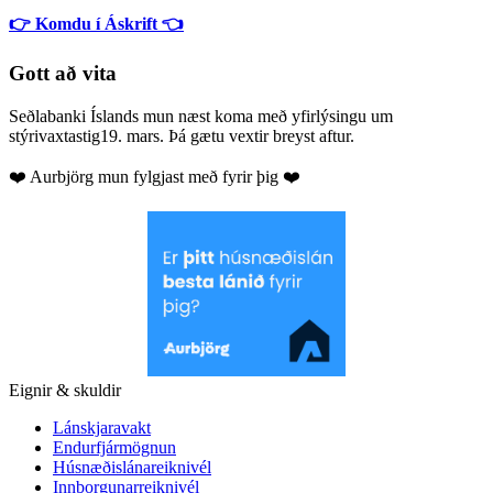
👉 Komdu í Áskrift 👈
Gott að vita
Seðlabanki Íslands mun næst koma með yfirlýsingu um
stýrivaxtastig19. mars. Þá gætu vextir breyst aftur.
❤️ Aurbjörg mun fylgjast með fyrir þig ❤️
Eignir & skuldir
Lánskjaravakt
Endurfjármögnun
Húsnæðislánareiknivél
Innborgunarreiknivél