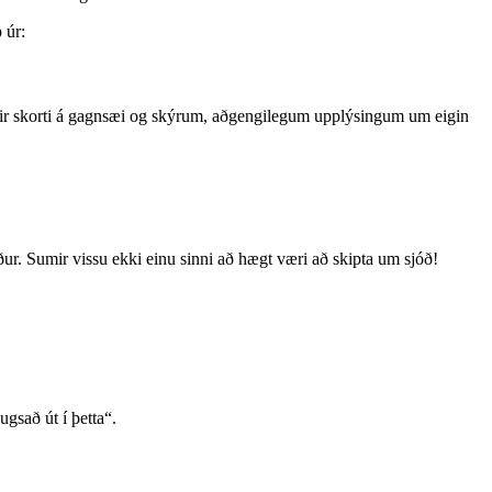
 úr:
stu yfir skorti á gagnsæi og skýrum, aðgengilegum upplýsingum um eigin
ður. Sumir vissu ekki einu sinni að hægt væri að skipta um sjóð!
ugsað út í þetta“.