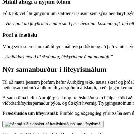
Mikill áhugi á nýjum tólum
Fólk tók vel í hugmyndir um stafrænar lausnir sem sýna heildaryfirsýn 
„Væri gott að fá yfirlit á einum stað fyrir ávöxtun, kostnað o.fl. hjá 
Þörf á fræðslu
Mörg svör snerust um að lífeyrismál þykja flókin og að það vanti skýra,
„Einfaldari mynd til skoðunar, útskýringar á mannamáli.”
Nýr samanburður í lífeyrismálum
Til að mæta þessum þörfum hefur Aurbjörg tekið næsta skref og þróað 
heildarsamanburð á öllum lífeyrissjóðum á Íslandi, bæði þegar kemur
Á sama tíma hefur Aurbjörg sett upp fræðslusíðu sem hjálpar fólki að sk
viðbótarlífeyrissparnaður þýða, og útskýrt hvernig Tryggingastofnun rí
Fræðslusíða um lífeyrismál:
Einföld og aðgengileg yfirlitssíða sem ú