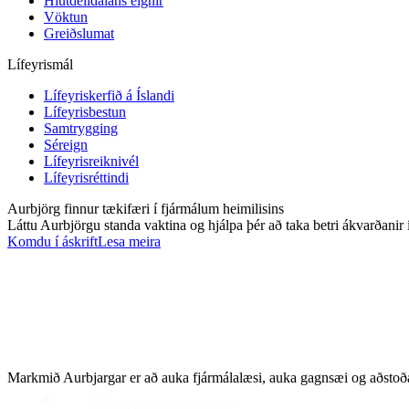
Hlutdeildaláns eignir
Vöktun
Greiðslumat
Lífeyrismál
Lífeyriskerfið á Íslandi
Lífeyrisbestun
Samtrygging
Séreign
Lífeyrisreiknivél
Lífeyrisréttindi
Aurbjörg finnur tækifæri í fjármálum heimilisins
Láttu Aurbjörgu standa vaktina og hjálpa þér að taka betri ákvarðanir 
Komdu í áskrift
Lesa meira
Markmið Aurbjargar er að auka fjármálalæsi, auka gagnsæi og aðstoða 