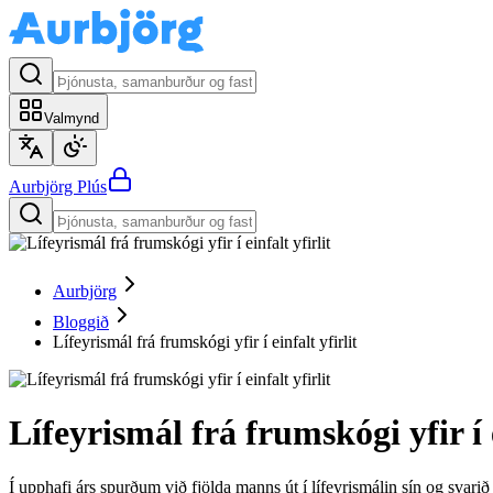
Valmynd
Aurbjörg
Plús
Aurbjörg
Bloggið
Lífeyrismál frá frumskógi yfir í einfalt yfirlit
Lífeyrismál frá frumskógi yfir í e
Í upphafi árs spurðum við fjölda manns út í lífeyrismálin sín og svar