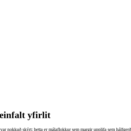
infalt yfirlit
ið var nokkuð skýrt: þetta er málaflokkur sem margir upplifa sem hálfge