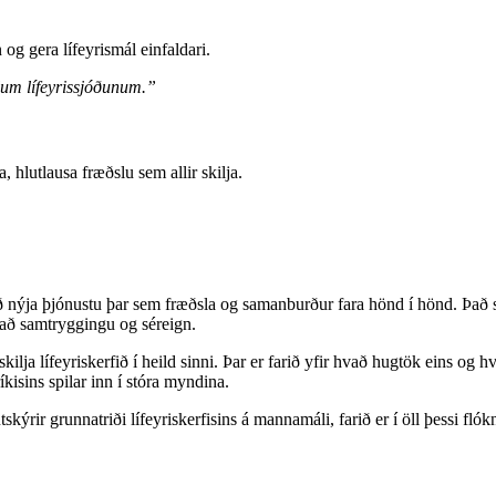
og gera lífeyrismál einfaldari.
öllum lífeyrissjóðunum.”
 hlutlausa fræðslu sem allir skilja.
nýja þjónustu þar sem fræðsla og samanburður fara hönd í hönd. Það sem
 að samtryggingu og séreign.
ilja lífeyriskerfið í heild sinni. Þar er farið yfir hvað hugtök eins og h
kisins spilar inn í stóra myndina.
tskýrir grunnatriði lífeyriskerfisins á mannamáli, farið er í öll þessi fl