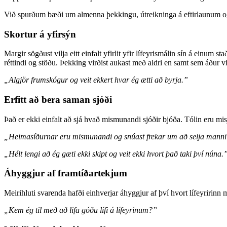
Við spurðum bæði um almenna þekkingu, útreikninga á eftirlaunum o
Skortur á yfirsýn
Margir sögðust vilja eitt einfalt yfirlit yfir lífeyrismálin sín á einu
réttindi og stöðu. Þekking virðist aukast með aldri en samt sem áður vir
„Algjör frumskógur og veit ekkert hvar ég ætti að byrja.”
Erfitt að bera saman sjóði
Það er ekki einfalt að sjá hvað mismunandi sjóðir bjóða. Tólin eru mi
„Heimasíðurnar eru mismunandi og snúast frekar um að selja manni 
„Hélt lengi að ég gæti ekki skipt og veit ekki hvort það taki því núna.
Áhyggjur af framtíðartekjum
Meirihluti svarenda hafði einhverjar áhyggjur af því hvort lífeyririnn
„Kem ég til með að lifa góðu lífi á lífeyrinum?”