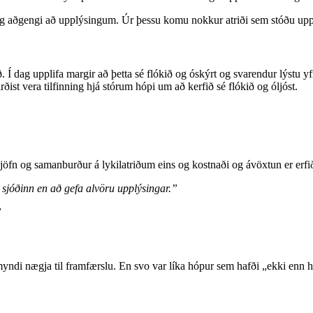
g aðgengi að upplýsingum. Úr þessu komu nokkur atriði sem stóðu upp
m stað. Í dag upplifa margir að þetta sé flókið og óskýrt og svarendur lý
ðist vera tilfinning hjá stórum hópi um að kerfið sé flókið og óljóst.
sjöfn og samanburður á lykilatriðum eins og kostnaði og ávöxtun er erfi
sjóðinn en að gefa alvöru upplýsingar.”
”
 myndi nægja til framfærslu. En svo var líka hópur sem hafði „ekki enn h