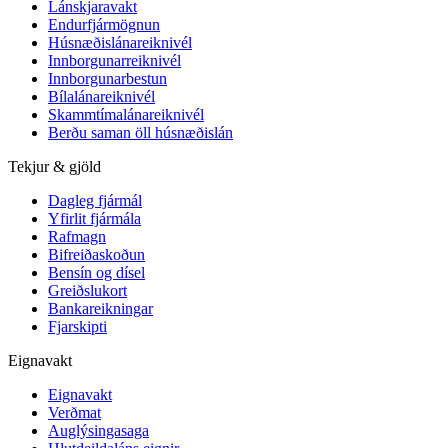
Lánskjaravakt
Endurfjármögnun
Húsnæðislánareiknivél
Innborgunarreiknivél
Innborgunarbestun
Bílalánareiknivél
Skammtímalánareiknivél
Berðu saman öll húsnæðislán
Tekjur & gjöld
Dagleg fjármál
Yfirlit fjármála
Rafmagn
Bifreiðaskoðun
Bensín og dísel
Greiðslukort
Bankareikningar
Fjarskipti
Eignavakt
Eignavakt
Verðmat
Auglýsingasaga