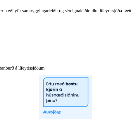
bæði yfir samtryggingarleiðir og séreignaleiðir allra lífeyrissjóða. Þet
manburð á lífeyrissjóðum.