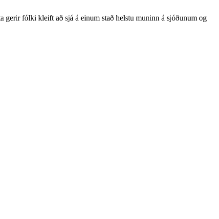
ta gerir fólki kleift að sjá á einum stað helstu muninn á sjóðunum og