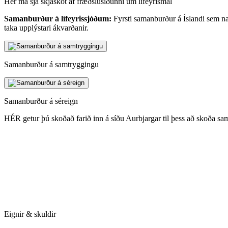
Hér má sjá skjáskot af fræðslusíðunni um lífeyrismál
Samanburður á lífeyrissjóðum:
Fyrsti samanburður á Íslandi sem nær 
taka upplýstari ákvarðanir.
Samanburður á samtryggingu
Samanburður á séreign
HÉR getur þú skoðað farið inn á síðu Aurbjargar til þess að skoða sa
Eignir & skuldir