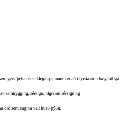
 gerir þetta sérstaklega spennandi er að í fyrsta sinn hægt að sjá
vað samtrygging, séreign, tilgreind séreign og
óknu orð sem enginn veit hvað þýðir.