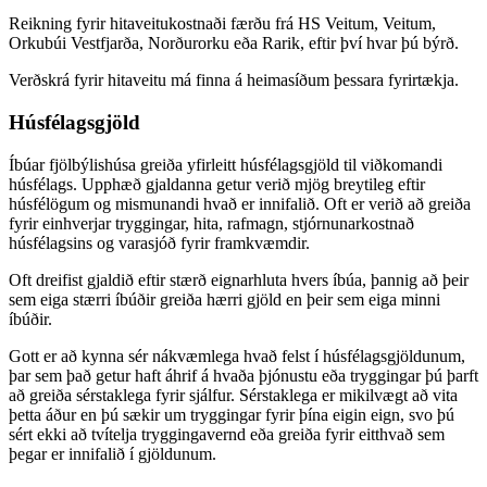
Reikning fyrir hitaveitukostnaði færðu frá HS Veitum, Veitum,
Orkubúi Vestfjarða, Norðurorku eða Rarik, eftir því hvar þú býrð.
Verðskrá fyrir hitaveitu má finna á heimasíðum þessara fyrirtækja.
Húsfélagsgjöld
Íbúar fjölbýlishúsa greiða yfirleitt húsfélagsgjöld til viðkomandi
húsfélags. Upphæð gjaldanna getur verið mjög breytileg eftir
húsfélögum og mismunandi hvað er innifalið. Oft er verið að greiða
fyrir einhverjar tryggingar, hita, rafmagn, stjórnunarkostnað
húsfélagsins og varasjóð fyrir framkvæmdir.
Oft dreifist gjaldið eftir stærð eignarhluta hvers íbúa, þannig að þeir
sem eiga stærri íbúðir greiða hærri gjöld en þeir sem eiga minni
íbúðir.
Gott er að kynna sér nákvæmlega hvað felst í húsfélagsgjöldunum,
þar sem það getur haft áhrif á hvaða þjónustu eða tryggingar þú þarft
að greiða sérstaklega fyrir sjálfur. Sérstaklega er mikilvægt að vita
þetta áður en þú sækir um tryggingar fyrir þína eigin eign, svo þú
sért ekki að tvítelja tryggingavernd eða greiða fyrir eitthvað sem
þegar er innifalið í gjöldunum.