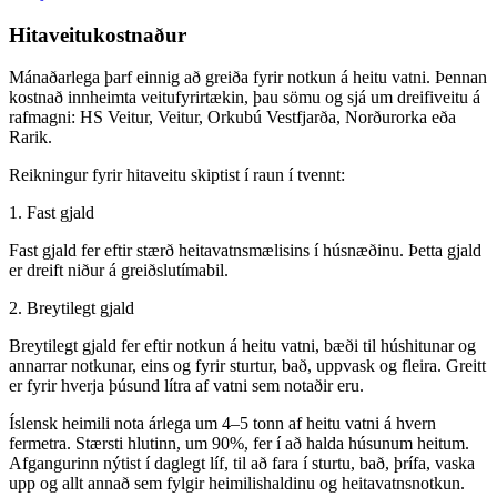
Hitaveitukostnaður
Mánaðarlega þarf einnig að greiða fyrir notkun á heitu vatni. Þennan
kostnað innheimta veitufyrirtækin, þau sömu og sjá um dreifiveitu á
rafmagni: HS Veitur, Veitur, Orkubú Vestfjarða, Norðurorka eða
Rarik.
Reikningur fyrir hitaveitu skiptist í raun í tvennt:
1. Fast gjald
Fast gjald fer eftir stærð heitavatnsmælisins í húsnæðinu. Þetta gjald
er dreift niður á greiðslutímabil.
2. Breytilegt gjald
Breytilegt gjald fer eftir notkun á heitu vatni, bæði til húshitunar og
annarrar notkunar, eins og fyrir sturtur, bað, uppvask og fleira. Greitt
er fyrir hverja þúsund lítra af vatni sem notaðir eru.
Íslensk heimili nota árlega um 4–5 tonn af heitu vatni á hvern
fermetra. Stærsti hlutinn, um 90%, fer í að halda húsunum heitum.
Afgangurinn nýtist í daglegt líf, til að fara í sturtu, bað, þrífa, vaska
upp og allt annað sem fylgir heimilishaldinu og heitavatnsnotkun.