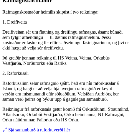
Rafmagnskostnaður
Rafmagnskostnaður heimilis skiptist í tvo reikninga:
1. Dreifiveita
Dreifiveitan sér um flutning og dreifingu rafmagns, ásamt búnaði
sem fylgir afhendingu — til dæmis rafmagnsmælum. Þessi
kostnaður er fastur og fer eftir staðsetningu fasteignarinnar, og því er
ekki hægt að velja sér dreifiveitu.
Þú greiðir þennan reikning til HS Veitna, Veitna, Orkubús
Vestfjarða, Norðurorku eða Rariks.
2. Raforkusali
Raforkusalinn selur rafmagnið sjálft. Það eru níu raforkusalar á
Íslandi, og hægt er að velja hjá hverjum rafmagnið er keypt —
verðin eru mismunandi eftir söluaðilum. Vefsíðan Aurbjörg ber
saman verð þeirra og býður upp á gagnlegan samanburð.
Reikningur frá raforkusala getur komið frá Orkusölunni, Straumlind,
Atlantsorku, Orkubúi Vestfjarða, Orku heimilanna, N1 Rafmagni,
Orku náttúrunnar, Fallorku eða HS Orku.
🔗 Sjá samanburð á raforkuverði hér