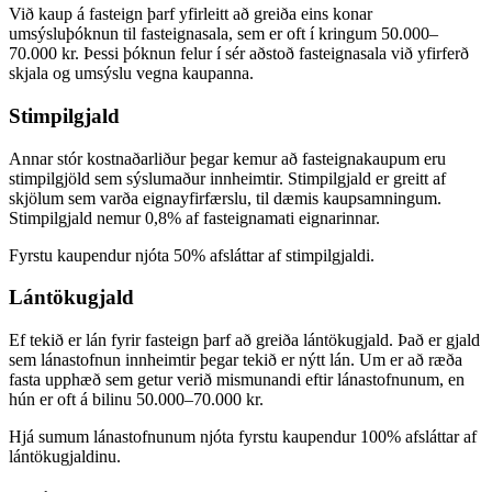
Við kaup á fasteign þarf yfirleitt að greiða eins konar
umsýsluþóknun til fasteignasala, sem er oft í kringum 50.000–
70.000 kr. Þessi þóknun felur í sér aðstoð fasteignasala við yfirferð
skjala og umsýslu vegna kaupanna.
Stimpilgjald
Annar stór kostnaðarliður þegar kemur að fasteignakaupum eru
stimpilgjöld sem sýslumaður innheimtir. Stimpilgjald er greitt af
skjölum sem varða eignayfirfærslu, til dæmis kaupsamningum.
Stimpilgjald nemur 0,8% af fasteignamati eignarinnar.
Fyrstu kaupendur njóta 50% afsláttar af stimpilgjaldi.
Lántökugjald
Ef tekið er lán fyrir fasteign þarf að greiða lántökugjald. Það er gjald
sem lánastofnun innheimtir þegar tekið er nýtt lán. Um er að ræða
fasta upphæð sem getur verið mismunandi eftir lánastofnunum, en
hún er oft á bilinu 50.000–70.000 kr.
Hjá sumum lánastofnunum njóta fyrstu kaupendur 100% afsláttar af
lántökugjaldinu.