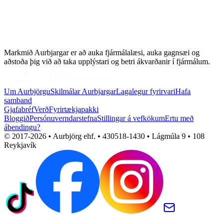
Markmið Aurbjargar er að auka fjármálalæsi, auka gagnsæi og
aðstoða þig við að taka upplýstari og betri ákvarðanir í fjármálum.
Um Aurbjörgu
Skilmálar Aurbjargar
Lagalegur fyrirvari
Hafa
samband
Gjafabréf
Verð
Fyrirtækjapakki
Bloggið
Persónuverndarstefna
Stillingar á vefkökum
Ertu með
ábendingu?
© 2017-
2026
• Aurbjörg ehf. • 430518-1430 • Lágmúla 9 • 108
Reykjavík