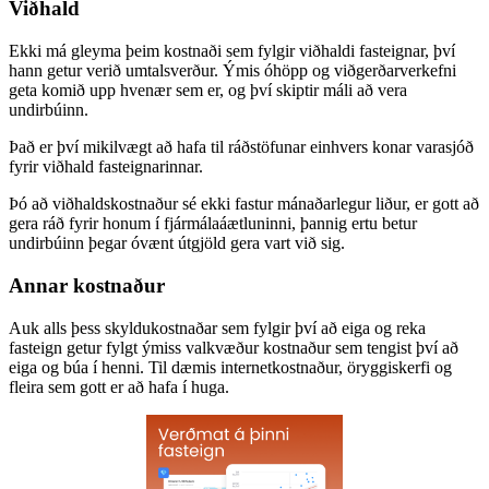
Viðhald
Ekki má gleyma þeim kostnaði sem fylgir viðhaldi fasteignar, því
hann getur verið umtalsverður. Ýmis óhöpp og viðgerðarverkefni
geta komið upp hvenær sem er, og því skiptir máli að vera
undirbúinn.
Það er því mikilvægt að hafa til ráðstöfunar einhvers konar varasjóð
fyrir viðhald fasteignarinnar.
Þó að viðhaldskostnaður sé ekki fastur mánaðarlegur liður, er gott að
gera ráð fyrir honum í fjármálaáætluninni, þannig ertu betur
undirbúinn þegar óvænt útgjöld gera vart við sig.
Annar kostnaður
Auk alls þess skyldukostnaðar sem fylgir því að eiga og reka
fasteign getur fylgt ýmiss valkvæður kostnaður sem tengist því að
eiga og búa í henni. Til dæmis internetkostnaður, öryggiskerfi og
fleira sem gott er að hafa í huga.