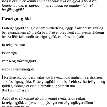
Þegar eignin er komin í þínar hendur taka við gjöld á borð við
fasteignagjöld, tryggingar, hita, rafmagn og stundum jafnvel
húsfélagsgjöld.
Fasteignagjöld
Fasteignagjöld eru gjöld sem sveitarfélög leggja á allar fasteignir og
ber eigandanum að greiða þau. Það er breytilegt eftir sveitarfélögum
hvaða liðir falla undir fasteignagjöld, en oftast eru það:
fasteignaskattar
lóðarleiga
vatns- og fráveitugjöld
sorp- og urðunargjöld
Í Reykjavíkurborg eru vatns- og fráveitugjöld innheimt sérstaklega,
auk fasteignagjalda. Fasteignagjöld eru mishá eftir sveitarfélögum og
fjöldi gjalddaga er einnig breytilegur, yfirleitt um
8–11 sinnum á ári.
Auðvelt er að komast að því hvernig sveitarfélög reikna
fasteignagjöld, en þessar upplýsingar eru aðgengilegar öllum á
heimasíðum þeirra.