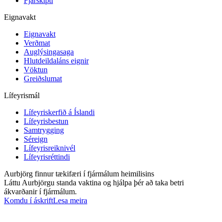
Fjarskipti
Eignavakt
Eignavakt
Verðmat
Auglýsingasaga
Hlutdeildaláns eignir
Vöktun
Greiðslumat
Lífeyrismál
Lífeyriskerfið á Íslandi
Lífeyrisbestun
Samtrygging
Séreign
Lífeyrisreiknivél
Lífeyrisréttindi
Aurbjörg finnur tækifæri í fjármálum heimilisins
Láttu Aurbjörgu standa vaktina og hjálpa þér að taka betri
ákvarðanir í fjármálum.
Komdu í áskrift
Lesa meira