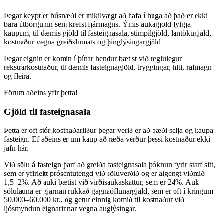
Þegar keypt er húsnæði er mikilvægt að hafa í huga að það er ekki
bara útborgunin sem krefst fjármagns. Ýmis aukagjöld fylgja
kaupum, til dæmis gjöld til fasteignasala, stimpilgjöld, lántökugjald,
kostnaður vegna greiðslumats og þinglýsingargjöld.
Þegar eignin er komin í þínar hendur bætist við reglulegur
rekstrarkostnaður, til dæmis fasteignagjöld, tryggingar, hiti, rafmagn
og fleira.
Förum aðeins yfir þetta!
Gjöld til fasteignasala
Þetta er oft stór kostnaðarliður þegar verið er að bæði selja og kaupa
fasteign. Ef aðeins er um kaup að ræða verður þessi kostnaður ekki
jafn hár.
Við sölu á fasteign þarf að greiða fasteignasala þóknun fyrir starf sitt,
sem er yfirleitt prósentutengd við söluverðið og er algengt viðmið
1,5–2%. Að auki bætist við virðisaukaskattur, sem er 24%. Auk
sölulauna er gjarnan rukkað gagnaöflunargjald, sem er oft í kringum
50.000–60.000 kr., og getur einnig komið til kostnaður við
ljósmyndun eignarinnar vegna auglýsingar.