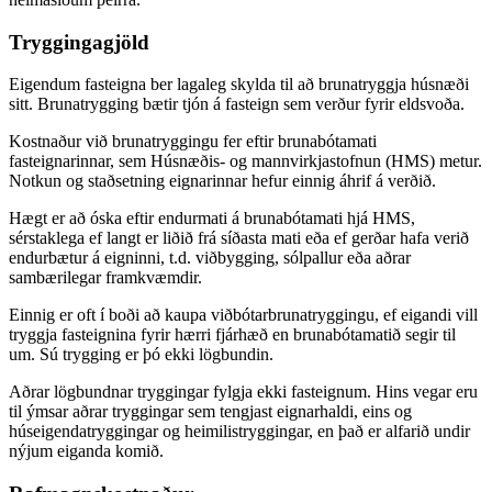
Tryggingagjöld
Eigendum fasteigna ber lagaleg skylda til að brunatryggja húsnæði
sitt. Brunatrygging bætir tjón á fasteign sem verður fyrir eldsvoða.
Kostnaður við brunatryggingu fer eftir brunabótamati
fasteignarinnar, sem Húsnæðis- og mannvirkjastofnun (HMS) metur.
Notkun og staðsetning eignarinnar hefur einnig áhrif á verðið.
Hægt er að óska eftir endurmati á brunabótamati hjá HMS,
sérstaklega ef langt er liðið frá síðasta mati eða ef gerðar hafa verið
endurbætur á eigninni, t.d. viðbygging, sólpallur eða aðrar
sambærilegar framkvæmdir.
Einnig er oft í boði að kaupa viðbótarbrunatryggingu, ef eigandi vill
tryggja fasteignina fyrir hærri fjárhæð en brunabótamatið segir til
um. Sú trygging er þó ekki lögbundin.
Aðrar lögbundnar tryggingar fylgja ekki fasteignum. Hins vegar eru
til ýmsar aðrar tryggingar sem tengjast eignarhaldi, eins og
húseigendatryggingar og heimilistryggingar, en það er alfarið undir
nýjum eiganda komið.