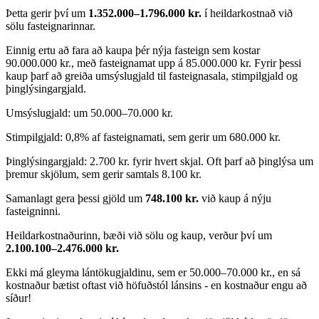
Þetta gerir því um
1.352.000–1.796.000 kr.
í heildarkostnað við
sölu fasteignarinnar.
Einnig ertu að fara að kaupa þér nýja fasteign sem kostar
90.000.000 kr., með fasteignamat upp á 85.000.000 kr. Fyrir þessi
kaup þarf að greiða umsýslugjald til fasteignasala, stimpilgjald og
þinglýsingargjald.
Umsýslugjald: um 50.000–70.000 kr.
Stimpilgjald: 0,8% af fasteignamati, sem gerir um 680.000 kr.
Þinglýsingargjald: 2.700 kr. fyrir hvert skjal. Oft þarf að þinglýsa um
þremur skjölum, sem gerir samtals 8.100 kr.
Samanlagt gera þessi gjöld um
748.100 kr.
við kaup á nýju
fasteigninni.
Heildarkostnaðurinn, bæði við sölu og kaup, verður því um
2.100.100–2.476.000 kr.
Ekki má gleyma lántökugjaldinu, sem er 50.000–70.000 kr., en sá
kostnaður bætist oftast við höfuðstól lánsins - en kostnaður engu að
síður!