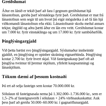
Greiðslumat
Áður en lánið er tekið þarf að fara í gegnum greiðslumat hjá
lánastofnun, greiða þarf sérstaklega fyrir það. Greiðslumat er mat frá
lánastofnun sem segir til um hvort þú eigir möguleika á að fá lán hjá
viðkomandi lánastofnun eða ekki. Lánastofnanir skoða meðal annars
tekjur, útgjöld og aðra þætti áður en lán eru veitt. Greiðslumat kostar
um 7.000 kr. fyrir einstaklinga og um 17.000 kr. fyrir sambúðarfólk.
Þinglýsingargjald
Við þetta bætist svo þinglýsingargjald. Sýslumaður innheimtir
gjaldið, en þinglýsing er opinber skráning eignaréttinda. Þinglýsing
kostar 2.700 kr. fyrir hvert skjal. Við fasteignakaup þarf oft að
þinglýsa tveimur til þremur skjölum, yfirleitt kaupsamningi og
lánaskjölum.
Tökum dæmi af þessum kostnaði
Þú ert að selja fasteign sem kostar 70.000.000 kr.
Sölulaun til fasteignasala nema þá 1.302.000–1.736.000 kr., sem er
1,5–2% af fasteignaverði í sölulaun + 24% virðisaukaskattur. Auk
þess þarf að greiða 50.000–60.000 kr. í gagnaöflunargjald.