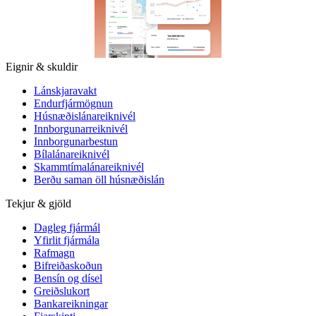
Eignir & skuldir
Lánskjaravakt
Endurfjármögnun
Húsnæðislánareiknivél
Innborgunarreiknivél
Innborgunarbestun
Bílalánareiknivél
Skammtímalánareiknivél
Berðu saman öll húsnæðislán
Tekjur & gjöld
Dagleg fjármál
Yfirlit fjármála
Rafmagn
Bifreiðaskoðun
Bensín og dísel
Greiðslukort
Bankareikningar