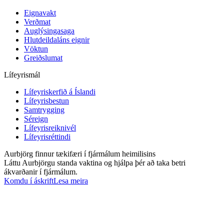
Eignavakt
Verðmat
Auglýsingasaga
Hlutdeildaláns eignir
Vöktun
Greiðslumat
Lífeyrismál
Lífeyriskerfið á Íslandi
Lífeyrisbestun
Samtrygging
Séreign
Lífeyrisreiknivél
Lífeyrisréttindi
Aurbjörg finnur tækifæri í fjármálum heimilisins
Láttu Aurbjörgu standa vaktina og hjálpa þér að taka betri
ákvarðanir í fjármálum.
Komdu í áskrift
Lesa meira