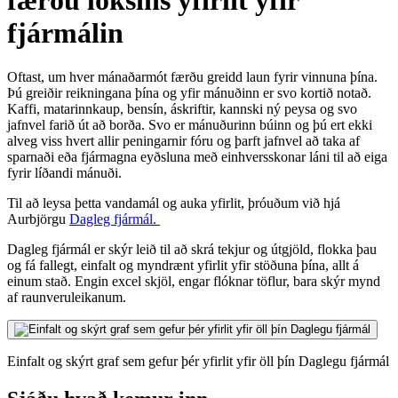
færðu loksins yfirlit yfir
fjármálin
Oftast, um hver mánaðarmót færðu greidd laun fyrir vinnuna þína.
Þú greiðir reikningana þína og yfir mánuðinn er svo kortið notað.
Kaffi, matarinnkaup, bensín, áskriftir, kannski ný peysa og svo
jafnvel farið út að borða. Svo er mánuðurinn búinn og þú ert ekki
alveg viss hvert allir peningarnir fóru og þarft jafnvel að taka af
sparnaði eða fjármagna eyðsluna með einhversskonar láni til að eiga
fyrir líðandi mánuði.
Til að leysa þetta vandamál og auka yfirlit, þróuðum við hjá
Aurbjörgu
Dagleg fjármál.
Dagleg fjármál er skýr leið til að skrá tekjur og útgjöld, flokka þau
og fá fallegt, einfalt og myndrænt yfirlit yfir stöðuna þína, allt á
einum stað. Engin excel skjöl, engar flóknar töflur, bara skýr mynd
af raunveruleikanum.
Einfalt og skýrt graf sem gefur þér yfirlit yfir öll þín Daglegu fjármál