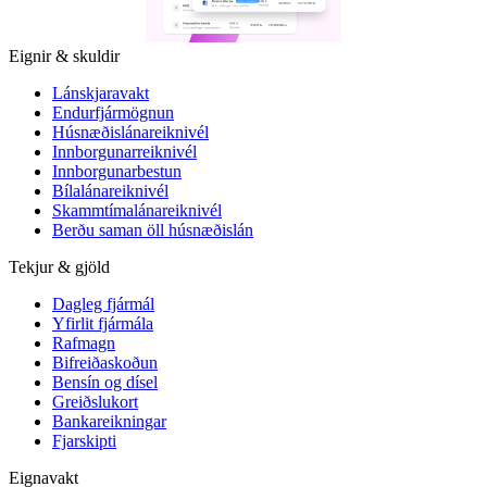
Eignir & skuldir
Lánskjaravakt
Endurfjármögnun
Húsnæðislánareiknivél
Innborgunarreiknivél
Innborgunarbestun
Bílalánareiknivél
Skammtímalánareiknivél
Berðu saman öll húsnæðislán
Tekjur & gjöld
Dagleg fjármál
Yfirlit fjármála
Rafmagn
Bifreiðaskoðun
Bensín og dísel
Greiðslukort
Bankareikningar
Fjarskipti
Eignavakt