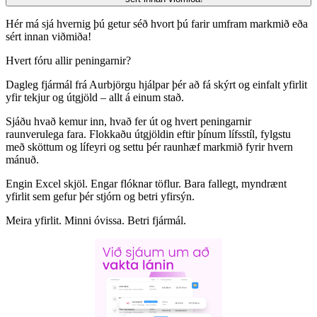
Hér má sjá hvernig þú getur séð hvort þú farir umfram markmið eða
sért innan viðmiða!
Hvert fóru allir peningarnir?
Dagleg fjármál frá Aurbjörgu hjálpar þér að fá skýrt og einfalt yfirlit
yfir tekjur og útgjöld – allt á einum stað.
Sjáðu hvað kemur inn, hvað fer út og hvert peningarnir
raunverulega fara. Flokkaðu útgjöldin eftir þínum lífsstíl, fylgstu
með sköttum og lífeyri og settu þér raunhæf markmið fyrir hvern
mánuð.
Engin Excel skjöl. Engar flóknar töflur. Bara fallegt, myndrænt
yfirlit sem gefur þér stjórn og betri yfirsýn.
Meira yfirlit. Minni óvissa. Betri fjármál.