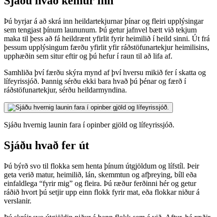
Sjáðu hvað kemur inn
Þú byrjar á að skrá inn heildartekjurnar þínar og fleiri upplýsingar
sem tengjast þínum laununum. Þú getur jafnvel bætt við tekjum
maka til þess að fá heildrænt yfirlit fyrir heimilið í heild sinni. Út frá
þessum upplýsingum færðu yfirlit yfir ráðstöfunartekjur heimilisins,
upphæðin sem situr eftir og þú hefur í raun til að lifa af.
Samhliða því færðu skýra mynd af því hversu mikið fer í skatta og
lífeyrissjóð. Þannig sérðu ekki bara hvað þú þénar og færð í
ráðstöfunartekjur, sérðu heildarmyndina.
Sjáðu hvernig launin fara í opinber gjöld og lífeyrissjóð.
Sjáðu hvað fer út
Þú býrð svo til flokka sem henta þínum útgjöldum og lífstíl. Þeir
geta verið matur, heimilið, lán, skemmtun og afþreying, bíll eða
einfaldlega “fyrir mig” og fleira. Þú ræður ferðinni hér og getur
ráðið hvort þú setjir upp einn flokk fyrir mat, eða flokkar niður á
verslanir.