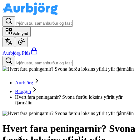
Valmynd
Aurbjörg
Plús
Aurbjörg
Bloggið
Hvert fara peningarnir? Svona færðu loksins yfirlit yfir
fjármálin
Hvert fara peningarnir? Svona