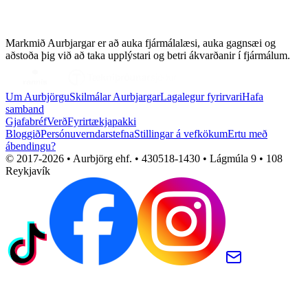
Markmið Aurbjargar er að auka fjármálalæsi, auka gagnsæi og
aðstoða þig við að taka upplýstari og betri ákvarðanir í fjármálum.
Um Aurbjörgu
Skilmálar Aurbjargar
Lagalegur fyrirvari
Hafa
samband
Gjafabréf
Verð
Fyrirtækjapakki
Bloggið
Persónuverndarstefna
Stillingar á vefkökum
Ertu með
ábendingu?
© 2017-
2026
• Aurbjörg ehf. • 430518-1430 • Lágmúla 9 • 108
Reykjavík