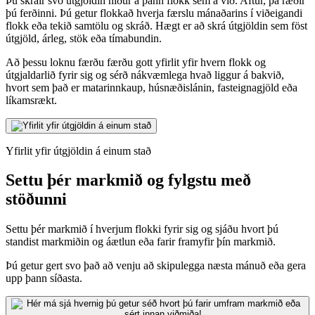
Þú skráir svo útgjöldin niður á þann flokk sem á við. Aftur, þá ræðir
þú ferðinni. Þú getur flokkað hverja færslu mánaðarins í viðeigandi
flokk eða tekið samtölu og skráð. Hægt er að skrá útgjöldin sem föst
útgjöld, árleg, stök eða tímabundin.
Að þessu loknu færðu færðu gott yfirlit yfir hvern flokk og
útgjaldarlið fyrir sig og sérð nákvæmlega hvað liggur á bakvið,
hvort sem það er matarinnkaup, húsnæðislánin, fasteignagjöld eða
líkamsrækt.
Yfirlit yfir útgjöldin á einum stað
Settu þér markmið og fylgstu með
stöðunni
Settu þér markmið í hverjum flokki fyrir sig og sjáðu hvort þú
standist markmiðin og áætlun eða farir framyfir þín markmið.
Þú getur gert svo það að venju að skipulegga næsta mánuð eða gera
upp þann síðasta.