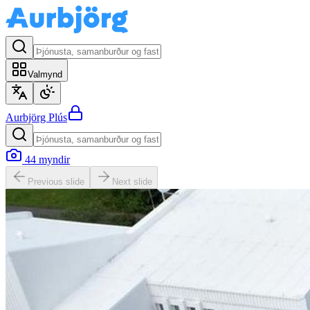
Valmynd
Aurbjörg
Plús
44
myndir
Previous slide
Next slide