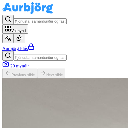
Valmynd
Aurbjörg
Plús
20
myndir
Previous slide
Next slide