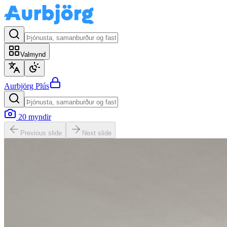
Valmynd
Aurbjörg
Plús
20
myndir
Previous slide
Next slide