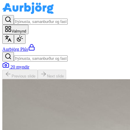
Valmynd
Aurbjörg
Plús
20
myndir
Previous slide
Next slide