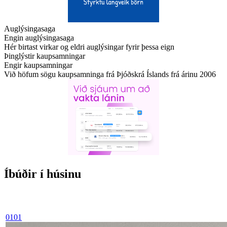
Auglýsingasaga
Engin auglýsingasaga
Hér birtast virkar og eldri auglýsingar fyrir þessa eign
Þinglýstir kaupsamningar
Engir kaupsamningar
Við höfum sögu kaupsamninga frá Þjóðskrá Íslands frá árinu 2006
Íbúðir í húsinu
0101