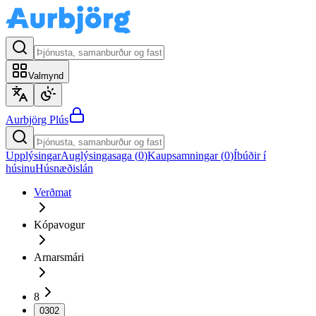
Valmynd
Aurbjörg
Plús
Upplýsingar
Auglýsingasaga (
0
)
Kaupsamningar (
0
)
Íbúðir í
húsinu
Húsnæðislán
Verðmat
Kópavogur
Arnarsmári
8
0302