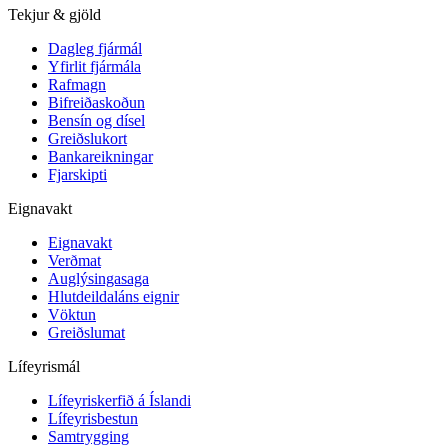
Tekjur & gjöld
Dagleg fjármál
Yfirlit fjármála
Rafmagn
Bifreiðaskoðun
Bensín og dísel
Greiðslukort
Bankareikningar
Fjarskipti
Eignavakt
Eignavakt
Verðmat
Auglýsingasaga
Hlutdeildaláns eignir
Vöktun
Greiðslumat
Lífeyrismál
Lífeyriskerfið á Íslandi
Lífeyrisbestun
Samtrygging