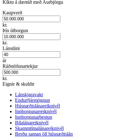
Kíktu á dæmið með Aurbjörgu
Kaupverð
kr.
Þín útborgun
kr.
Lánstími
ár
Ráðstöfunartekjur
kr.
Eignir & skuldir
Lánskjaravakt
Endurfjármögnun
Húsnæðislánareiknivél
Innborgunarreiknivél
Innborgunarbestun
Bílalánareiknivél
Skammtímalánareiknivél
Berðu saman öll húsnæðislán