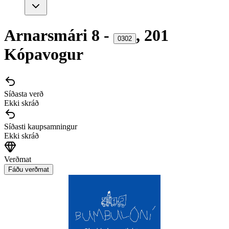
Arnarsmári
8
-
,
201
0302
Kópavogur
Síðasta verð
Ekki skráð
Síðasti kaupsamningur
Ekki skráð
Verðmat
Fáðu verðmat