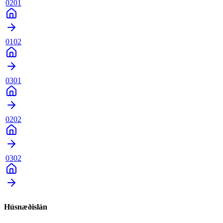
0201
0102
0301
0202
0302
Húsnæðislán