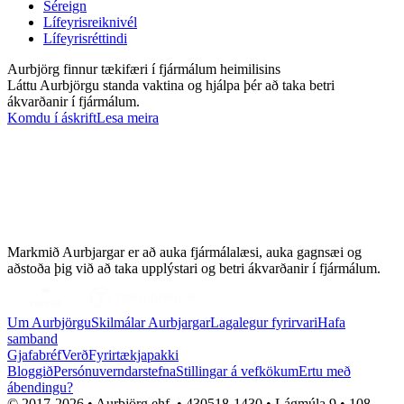
Séreign
Lífeyrisreiknivél
Lífeyrisréttindi
Aurbjörg finnur tækifæri í fjármálum heimilisins
Láttu Aurbjörgu standa vaktina og hjálpa þér að taka betri
ákvarðanir í fjármálum.
Komdu í áskrift
Lesa meira
Markmið Aurbjargar er að auka fjármálalæsi, auka gagnsæi og
aðstoða þig við að taka upplýstari og betri ákvarðanir í fjármálum.
Um Aurbjörgu
Skilmálar Aurbjargar
Lagalegur fyrirvari
Hafa
samband
Gjafabréf
Verð
Fyrirtækjapakki
Bloggið
Persónuverndarstefna
Stillingar á vefkökum
Ertu með
ábendingu?
© 2017-
2026
• Aurbjörg ehf. • 430518-1430 • Lágmúla 9 • 108