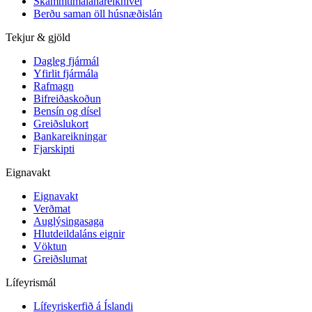
Skammtímalánareiknivél
Berðu saman öll húsnæðislán
Tekjur & gjöld
Dagleg fjármál
Yfirlit fjármála
Rafmagn
Bifreiðaskoðun
Bensín og dísel
Greiðslukort
Bankareikningar
Fjarskipti
Eignavakt
Eignavakt
Verðmat
Auglýsingasaga
Hlutdeildaláns eignir
Vöktun
Greiðslumat
Lífeyrismál
Lífeyriskerfið á Íslandi