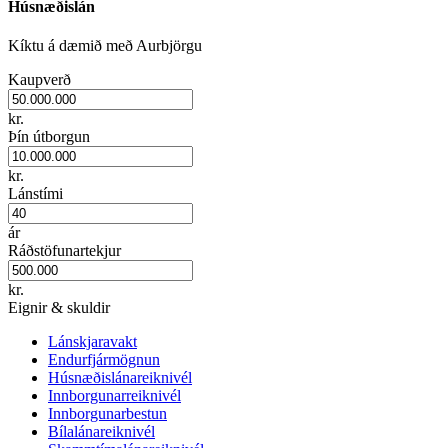
Húsnæðislán
Kíktu á dæmið með Aurbjörgu
Kaupverð
kr.
Þín útborgun
kr.
Lánstími
ár
Ráðstöfunartekjur
kr.
Eignir & skuldir
Lánskjaravakt
Endurfjármögnun
Húsnæðislánareiknivél
Innborgunarreiknivél
Innborgunarbestun
Bílalánareiknivél