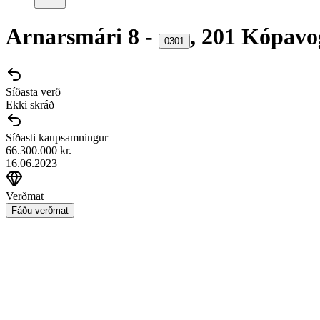
Arnarsmári
8
-
,
201
Kópavo
0301
Síðasta verð
Ekki skráð
Síðasti kaupsamningur
66.300.000 kr.
16.06.2023
Verðmat
Fáðu verðmat