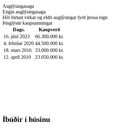
Auglýsingasaga
Engin auglýsingasaga
Hér birtast virkar og eldri auglýsingar fyrir þessa eign
Þinglýstir kaupsamningar
Dags.
Kaupverð
16. júní 2023
66.300.000 kr.
4. febrúar 2020
44.500.000 kr.
18. mars 2016
33.000.000 kr.
12. apríl 2010
23.050.000 kr.
Íbúðir í húsinu