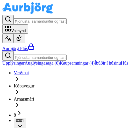
Valmynd
Aurbjörg
Plús
Upplýsingar
Auglýsingasaga (
0
)
Kaupsamningar (
4
)
Íbúðir í húsinu
Hús
Verðmat
Kópavogur
Arnarsmári
8
0301