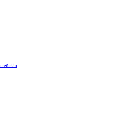
næðislán