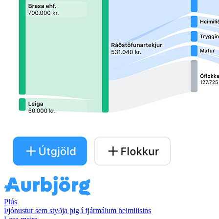
Plús
Þjónustur sem styðja þig í fjármálum heimilisins