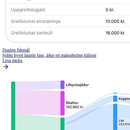
Dagleg fjármál
Sjáðu hvert launin fara, áður en mánuðurinn klárast
Lesa meira