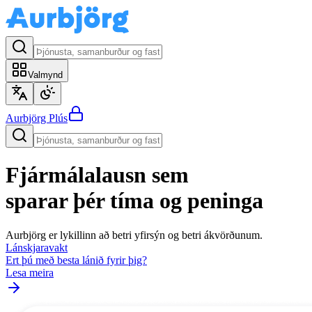
Valmynd
Aurbjörg
Plús
Fjármálalausn sem
sparar þér tíma og peninga
Aurbjörg er lykillinn að betri yfirsýn og betri ákvörðunum.
Lánskjaravakt
Ert þú með besta lánið fyrir þig?
Lesa meira