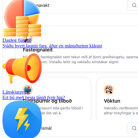
Dagleg fjármál
Sjáðu hvert launin fara, áður en mánuðurinn klárast
Lánskjaravakt
Ert þú með besta lánið fyrir þig?