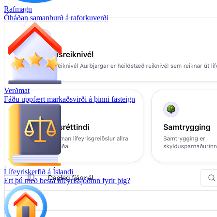
Rafmagn
Óháðan samanburð á raforkuverði
Verðmat
Fáðu uppfært markaðsvirði á þinni fasteign
Lífeyriskerfið á Íslandi
Ert þú með besta lífeyrissjóðinn fyrir þig?