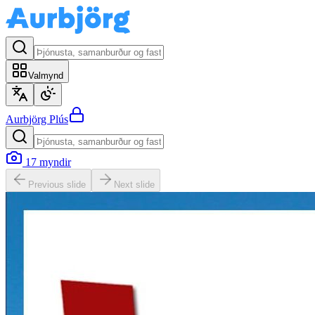
Valmynd
Aurbjörg
Plús
17
myndir
Previous slide
Next slide